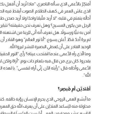
أفتكِرُ بالأعمى الذي سأله الناصري: “ماذا تُريد أن أفعل
الذي عاش العمر في كهف الظلام. الصوت أيقظ فيه الطلبة 
أخالُه يتمتم في قلبه: “لا أريد ملّيمًا واحدًا ولا أريد 
الرجل من يكون المسيح؟ وهل نعرف نحن حقيقته؟ تتباين ال
آمن به نبيًّا ورسولاً. هل نعرف أنه أتى ليُرينا من اشتهته 
لم يرهُ أحدٌ قطّ. أعلن يسوع: “أنا نور العالم” وهو القادر أ
الوحيد القادر على أن يُعطي البصيرة للبشر ليروا الله.
وما الّذي رآه الأعمى عندما انفتحت عيناه؟ رأى “النور الحقيق
يقدروا. كان يرى من قال فيه بلعام ذات يوم: “أراهُ ولكن
الأعمى وأخاله قال: “رأيته الآن. إنّي أراه لنفسي”. يا لهذ
الله”.
أمُتديّن أم مُبصِر؟
ما أبشع العمى الروحي الذي يحرم الإنسان رؤية خالقه. 
محاولة منه ليُساعد المتديّن على أن يعرف الله حق المعر
التاسع عشر موجة من العمى أسّست المـُرسلَة البريطانية