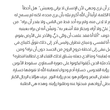
در أن ترى وجهي، لأن الإنسان لا يراني ويعيش”. هل أخطأ
مة، لرأينا أن الله أكرم نبيّه بأن يرى مجده، لكنه لم يسمح له
ر لا يُدنى منه، ولم يره أحد قط من الناس، ولا يقدر أن يراه”. من
 عليّ ولا أراه، ويجتاز فلا أشعر به”، وتيقّن أنه لن يراه بعينيه
ون خوف. “أمّا أنا فقد علمت أن وليّي حيٌّ، والآخر على الأرض يقوم،
 أنا لنفسي، وعيناي تنظران وليس آخر. إلى ذلك تتوقُ كليتاي في
 هل نبقى إلى لحظة خروج الروح من الجسد دون أن نراه؟ ومن
 يُعاينه؟ وما الذي جعله يشتاق لذلك اللقاء الذي لطالما انتظره؟
 الآدميّة الذين خُلِقوا ليكونوا على صورة السماوي. سقوط الأبوين
ة القدوس. خسارة آدم وحواء لمعاينة الله لا تفوقها خسارة.
و فقدان البصر ومؤلم هو عدم رؤية النور. عرف هؤلاء الرجال الكبار
ُعطي أرواحهم. فبحثوا عنه وطلبوا رؤيته. وهذه هي الطلبة