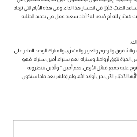
لطبّ كثيرًا في انحسار هذا الداء. وفي هذه الأيام التي تزداد
مُتديّن لله أم مُبصر له؟ أجاد سعيد عقل في تحديد الطلبة
 والشفوق والرحوم والعزيز والمـُعزّي والمبارك الوحيد القادر على
ئيس الحياة تتوق أرواحنا. وسنراه. نعم سنراه. آمين سنراه. فهو
ح عليه جميع قبائل الأرض. نعم أمين.” والّذين ينتظرونه
 الأحبّاء، الآن نحن أولاد الله، ولم يُظهَر بعد ماذا سنكون.