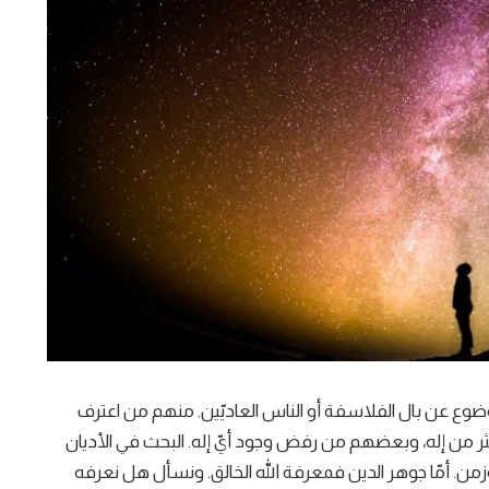
موضوع عن بال الفلاسفة أو الناس العاديّين. منهم من اعترف
ر من إله، وبعضهم من رفض وجود أيّ إله. البحث في الأديان
زمن. أمّا جوهر الدين فمعرفة الله الخالق. ونسأل هل نعرفه