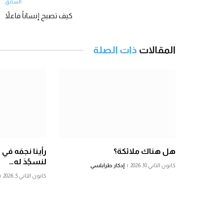
السابق
كيف تصبح إنساناً فاعلاً
المقالات
ذات الصلة
هل هناك ملائكة؟
رأينا نجمَه في
لنسجُدَ له…
كانون الثاني 10, 2026
إدكار طرابلسي
كانون الثاني 5, 2026