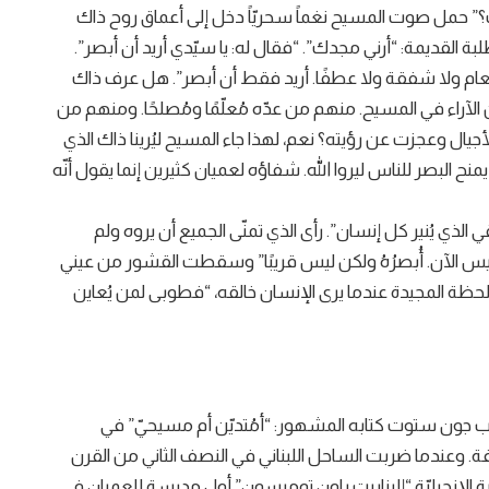
 بك؟” حمل صوت المسيح نغماً سحريّاً دخل إلى أعماق روح ذاك
القديمة: “أرني مجدك”. “فقال له: يا سيّدي أريد أن أبصر”.
صحن طعام ولا شفقة ولا عطفًا. أريد فقط أن أبصر”. هل عرف ذاك
آراء في المسيح. منهم من عدّه مُعلّمًا ومُصلحًا. ومنهم من
الأجيال وعجزت عن رؤيته؟ نعم، لهذا جاء المسيح ليُرينا ذاك الذي
ن يمنح البصر للناس ليروا الله. شفاؤه لعميان كثيرين إنما يقول أنّه
ي الذي يُنير كل إنسان”. رأى الذي تمنّى الجميع أن يروه ولم
 ليس الآن. أُبصرُهُ ولكن ليس قريبًا” وسقطت القشور من عيني
ه اللحظة المجيدة عندما يرى الإنسان خالقه، “فطوبى لمن يُعاين
كتب جون ستوت كتابه المشهور: “أمُتديّن أم مسيحيّ” في
فة. وعندما ضربت الساحل اللبناني في النصف الثاني من القرن
 الإنجيليّة “إليزابيت باون تومبسون” أول مدرسة للعميان في