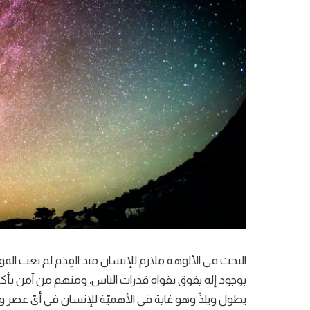
البحث في الألوهة ملازم للإنسان منذ القِدَم.لم يغب ال
بوجود إله يفوق بقواه قدرات الناس، ومنهم من آمن بأكث
يطول ويلذّ وهو غاية في الأهميّة للإنسان في أيّ عصر و