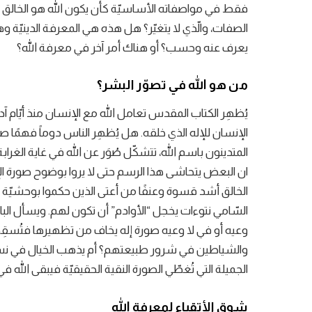
فقط في مواصفاته الأساسيّة كأن يكون الله هو الخالق الكل
الصفات، والّذي لا يتغيّر؟ هل هذه هي المعرفة الدينيّة 
يعرف عنه وحسب؟ أو هناك أمر آخر في معرفة الله؟
من هو الله في تصوّر البشر؟
يُظهِر الكتاب المقدس تعامل الله مع الإنسان منذ أيّام آد
الإنسان للإله الذي خلقه. هل يُظهِر الناس دوماً فهمًا صح
المتدينون باسم الله، تتشكّل صُوَر عن الله في غاية الغرابة. لو
ان البعض يتحاشى هذا الرسم حتى لا يروا بوضوح صورة الإل
الخالق أشد قسوة وعنفًا من أعتى الذين حكموا بوحشيّة ل
السّامي نتوءات يخجل “الأوادم” أن تكون لهم. ويسأل البا
وعيه أو في لا وعيه صورة إله يخاف من تظهيرها فتُسقِ
والشياطين في شرور طبيعتهم؟ أم يذهب الخيال في نسج
الجميلة التي تُغطّي الصورة النقية الحقيقيّة فيبقى الله
شوق الأتقياء لمعرفة الله