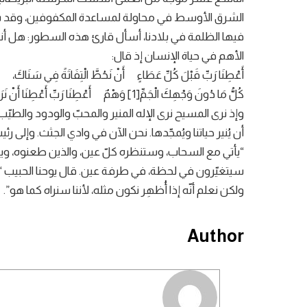
الشرق الأوسط في محاولة لمساعدة المكفوفين، وقد ساعد ا
فيها الظلمة في بلادنا، أسأل قارئ هذه السطور: هل أنت 
الأهم في حياة الإنسان إذ قال:
أَعْطِنَا رَبِّ قَبْلَ كُلِّ عَطَاءٍ أَنْ نَحُطَّ الْتِفَاتَةً فِي سَنَاكَ،
كُلُّ مَا دُونَ وَجْهِكَ الْجَمِّ[1] وَهْمٌ أَعْطِنَا رَبِّ أَعْطِنَا أَنْ نَرَاكَ.
وإذ نرى المسيح نرى الإله المنير والمحبّ والودود والطيّب
أن يُنير حياتنا ويُمجّدها. نحن الآن في وادي الجثث. وإلى ر
“يأتي مع السحاب، وستنظره كلّ عين، والذين طعنوه، وينو
سيتغيّرون في لحظة، في طرفة عين. قال يوحنا الحبيب “أيُّها
ولكن نعلم أنّه إذا أُظهِر نكون مثله، لأننا سنراه كما هو”.
Author