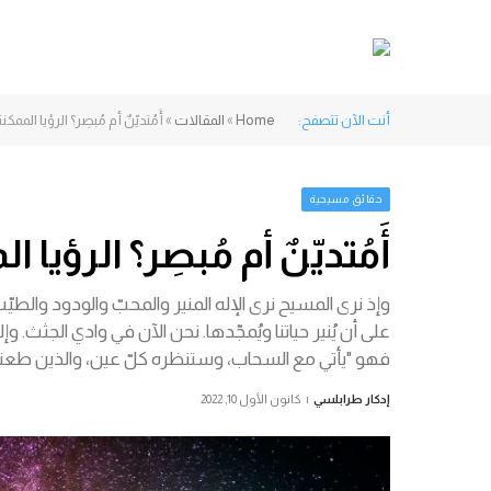
أنت الآن تتصفح:
Home
»
المقالات
»
أَمُتديّنٌ أم مُبصِر؟ الرؤيا الممكن
حقائق مسيحية
أَمُتديّنٌ أم مُبصِر؟ الرؤيا 
وإذ نرى المسيح نرى الإله المنير والمحبّ والودود والطيّب
على أن يُنير حياتنا ويُمجّدها. نحن الآن في وادي الجثث. و
فهو "يأتي مع السحاب، وستنظره كلّ عين، والذين طعنوه
إدكار طرابلسي
كانون الأول 10, 2022