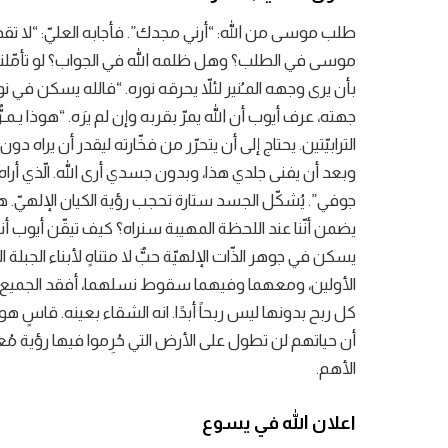
طلب موسى من الله: “أرني مجدك”. فأجابه العليّ: “لا تق
موسى في الطلب؟ وهل ظلمه الله في الجواب؟ لو تأمّلنا الكل
بأن يرى وجهه المـُنير لئلاّ يحرقه نوره. “فالله يسكن في نو
جهته، عرف أيوب أن الله يمرّ بقربه وإن لم يرَه. “هوذا يـمـرُّ
الترابيّتين. يحتاج إلى أن يتحرّر من فخّارته ليقدر أن يراه د
وبعد أن يفنى جلدي هذا، وبدون جسدي أرى الله. الّذي أراه
جوفي”. يُشكّل الجسد ستارة تحجب رؤية الكيان الإلهيّ.
يضمن أنّنا عند اللحظة المهيبة سنراه؟ كيف تيقّن أيوب أنه
يسكن في جوهر الذّات الإلهيّة حبٌّ لا متناهٍ لأبناء الجبلة
الأولين، ومعهما وفيهما سقوط نسلهما، أفقد الجميع رؤي
كل ربح بدونها ليس ربحاً أبدًا. انه الشقاء بعينه. قاسٍ ه
أن حياتهم لن تطول على الأرض التي حُرِموا فيها رؤية م
الأهم.
اعلان الله في يسوع