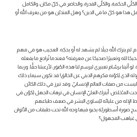
ّي الحكمة، والكلّي القدرة، والحاضر في كلّ مكان، والكامل
وهل هذا هو كلّ ما في الدين؟ وهل المتديّن هو من يعرف الله أو
م. لم يترك الله جيلاً لم يشهد له أو يحكِه. العجيب هو في فهم
يحًا لله وتعبيرًا صحيحًا عن معرفته؟ فعندما نُراجع ما يفعله
 أتينا برسّام تعبيري ليرسم لنا هذه الصُوَر، لأرعبتنا حقًّا. وربما
ه الذي يُكوّنه فكرهم الديني عن الخالق! قد تكون سيماء ذلك
يست من صفات العالم الإنسانيّ. وقد تبرز في ذلك الكائن
حث المـُخلص: أيترك العليّ الإنسان في ترهات الجهل يُكوّن في
ط الإله من عليائه ليُساوي البشر في ضعف طباعهم
 صورة أسطوريّة يخبو فيها وجه الله تحت طبقات من الألوان
 في غياهب المجهول؟