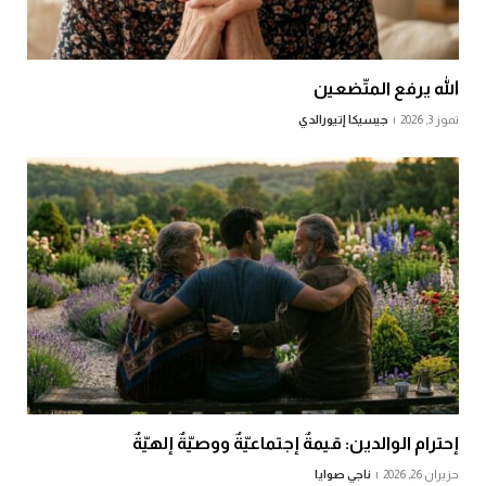
الله يرفع المتّضعين
تموز 3, 2026
جيسيكا إتيورالدي
إحترام الوالدين: قيمةٌ إجتماعيّةٌ ووصيّةٌ إلهيّةٌ
حزيران 26, 2026
ناجي صوايا