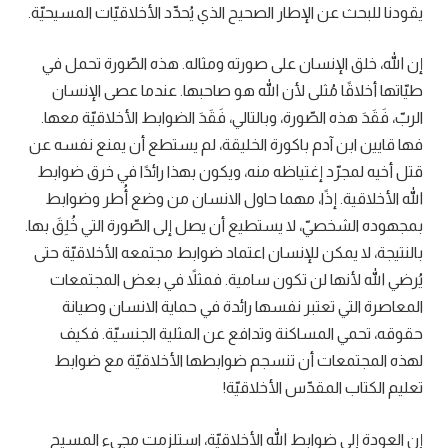
يقودنا للبحث عن الإطار الصحيح الذي يُحدِّد الأخلاقيّات المسيحيّة.
إن الله، خلق الإنسان على صورته ومثاله. هذه الصّورة تحمل في
طيّاتها أخلاقًا مُثلى لأن الله هو صاحبها. عندما عصى الإنسان
الربّ، فَقَدَ هذه الصّورة، وبالتالي، فَقَدَ الضوابط الأخلاقيّة معها.
فها قايين ابن آدم باكورة الخليقة، لم يستطع أن يمنع نفسه عن
قتل أخيه لمجرّد إغتياظه منه، ويكون بهذا رائدًا في خرق ضوابط
الله الأخلاقية. إذًا، مهما حاول الانسان من وضع أُطر وضوابط
بمجهوده الشخصيّ، لا يستطيع أن يصل إلى الصّورة التي خُلِقَ بها.
بالنتيجة، لا يمكن للإنسان اعتماد ضوابط مجتمعه الأخلاقيّة حتى
يُرضي الله لأنها لن تكون سامية. فمثلاً في بعض المجتمعات
المعاصرة التي تعتبر نفسها رائدة في حماية الانسان وصيانة
حقوقه، تحمي المساكنة وتدافع عن المثلية الجنسيّة. فكيف
لهذه المجتمعات أن تنسجم ضوابطها الأخلاقيّة مع ضوابط
تعليم الكتاب المقدّس الأخلاقيّة!
إن العودة إلى ضوابط الله الأخلاقيّة، استلزمت مجيء المسيح