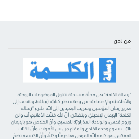
من نحن
“رسالة الكلمة” هي مجلّة مسيحيّة تتناول الموضوعات الروحيّة
والأخلاقيّة والإجتماعيّة من ‏وجهة نظر كتابيّة (بيبليّة)، وتهدف إلى
تعزيز إيمان المؤمنين وتقريب البعيدين إلى الله. تلتزم “رسالة
‏الكلمة” الإيمان الإنجيليّ، ويتضمّن: أنّ الله مُثلّث الأقانيم: آب وابن
وروح قدس، والولادة العذراويّة ‏للمسيح، وأنّ الخلاص هو بالإيمان
بالرّب يسوع وحده الفادي والمقام من بين الأموات، وأنّ الكتاب
‏المقدّس هو كلمة الله الموحى بها حرفيًّا وكليًّا، وأنّ الكنيسة تضمّ