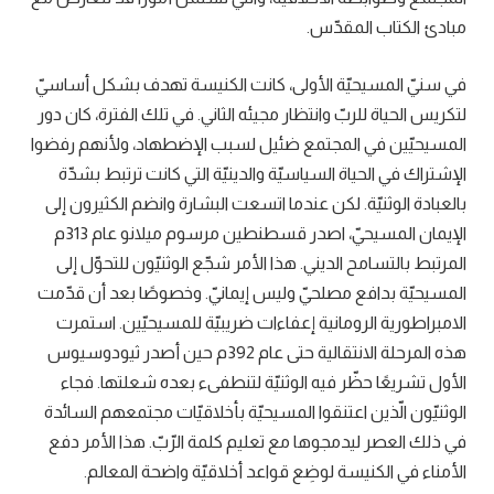
مبادئ الكتاب المقدّس.
في سنيّ المسيحيّة الأولى، كانت الكنيسة تهدف بشكل أساسيّ
لتكريس الحياة للربّ وانتظار مجيئه الثاني. في تلك الفترة، كان دور
المسيحيّين في المجتمع ضئيل لسبب الإضطهاد، ولأنهم رفضوا
الإشتراك في الحياة السياسيّة والدينيّة التي كانت ترتبط بشدّة
بالعبادة الوثنيّة. لكن عندما اتسعت البشارة وانضم الكثيرون إلى
الإيمان المسيحيّ، اصدر قسطنطين مرسوم ميلانو عام 313م
المرتبط بالتسامح الديني. هذا الأمر شجّع الوثنيّون للتحوّل إلى
المسيحيّة بدافع مصلحيّ وليس إيمانيّ. وخصوصًا بعد أن قدّمت
الامبراطورية الرومانية إعفاءات ضريبيّة للمسيحيّين. استمرت
هذه المرحلة الانتقالية حتى عام 392م حين أصدر ثيودوسيوس
الأول تشريعًا حظّر فيه الوثنيّة لتنطفىء بعده شعلتها. فجاء
الوثنيّون الّذين اعتنقوا المسيحيّة بأخلاقيّات مجتمعهم السائدة
في ذلك العصر ليدمجوها مع تعليم كلمة الرّبّ. هذا الأمر دفع
الأمناء في الكنيسة لوضِع قواعد أخلاقيّة واضحة المعالم.