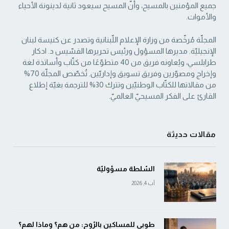
جميع المؤمنين بالمسيح، وأنّ المسيح ‏سيعود ثانية لدينونة الأحياء
والأموات. ‏
المجلّة مُرخّصة من وزارة الإعلام اللّبنانية وتصدر عن كنيسة لبنان
الإنجيليّة. مديرها المسؤول ‏ورئيس تحريرها القسّيس د. ادكار
طرابلسي، ويُعاونه فريق من 40 متطوّعًا من كتّاب وأساتذة لغة
‏وإخراج ومصوّرين وفريق تسويق وإداريّين. تُخصّص المجلّة 70%
من مقالاتها للكتّاب الوطنيّين ‏وتترك 30% للترجمة بغيّة إطلاع
القارئ على الفكر المسيحيّ العالميّ.‏
مقالات حديثة
السّلطة مسؤوليّة
آب 4, 2026
طوبى للمساكين بالرّوح: من هم؟ وماذا لهم؟