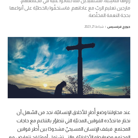
رأوها مناسِبة، مستفيدين مما اعتادوا عليه في مجتمعهم،
مازجين تعليم الربّ مع عاداتهم. فاستخفّوا بالخطيّة على أنواعها
بحجة النعمة المخلّصة.
جورج فرنسيس
شباط 21, 2023
عند محاولتنا وضع أُطرٍ للأخلاق الإنسانيّة، نجد من السّهل أن
نختار ما تحدّده القوانين المدنيّة التي تتطوّر بالتناغم مع حاجات
المجتمع. فيقف الإنسان المسيحيّ مشدودًا بين أُطر قوانين
المجتمع وضوابطه الأخلاقيّة، والتي تشتمل أمورًا قد تتعارض مع