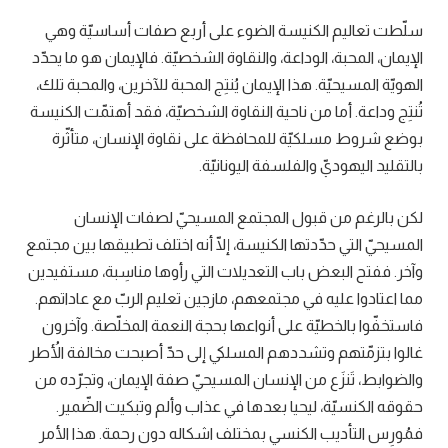
سلّطت تعاليم الكنيسة الضوء على أربع صفات أساسيّة وهي
الإيمان، المحبة، الوداعة، والنقاوة الشخصيّة. فالإيمان هو ما يحدّد
الهويّة المسيحيّة. هذا الإيمان يُنتِج المحبة للآخرين، والمحبة تلك،
تُنتِج وداعة. أما من ناحية النقاوة الشخصيّة، فقد أهتمّت الكنيسة
بوضع شروط مسلكيّة للمحافظة على نقاوة الإنسان، متأثّرة
بالتقليد اليهوديّ والفلسفة اليونانيّة.
لكن بالرغم من قبول المجتمع المسيحيّ لصفات الإنسان
المسيحيّ التي حدّدتها الكنيسة، إلّا أنه اختلف تطبيقها بين مجتمع
وآخر. ففتح البعض باب التعديلات التي رأوها مناسِبة، مستفيدين
مما اعتادوا عليه في مجتمعهم، مازجين تعليم الربّ مع عاداتهم.
فاستخفّوا بالخطيّة على أنواعها بحجة النعمة المخلّصة. وآخرون
غالوا بتزمّتهم وتشددهم المسلكي إلى حدّ أصبحت مخالفة الأُطر
والضوابط، تَنزَع من الإنسان المسيحيّ صفة الإيمان، وتجرّده من
حقوقه الكنسيّة، ليحيا بعدها في عذاب وألم وتبكيت الضّمير.
فمُورِس التأديب الكنسي بمختلف اشكاله دون رحمة. هذا الأمر