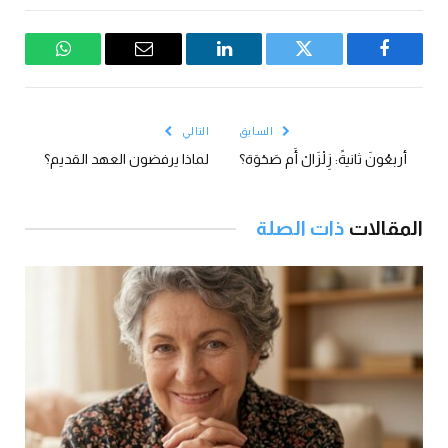
فيسبوك
تويتر
لينكدإن
البريد
واتساب
الإلكتروني
السابق
التالي
أربعُونَ ثانيةً: زِلْزَالْ أَم صَحْوَة؟
لماذا يرفضون العهد القديم؟
المقالات
ذات الصلة