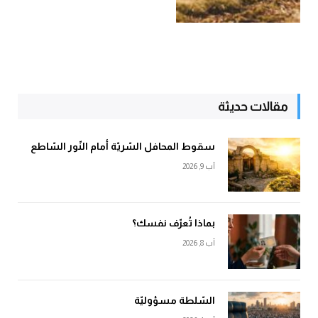
مقالات حديثة
سقوط المحافل السّريّة أمام النّور السّاطع
آب 9, 2026
بماذا تُعرّف نفسك؟
آب 8, 2026
السّلطة مسؤوليّة