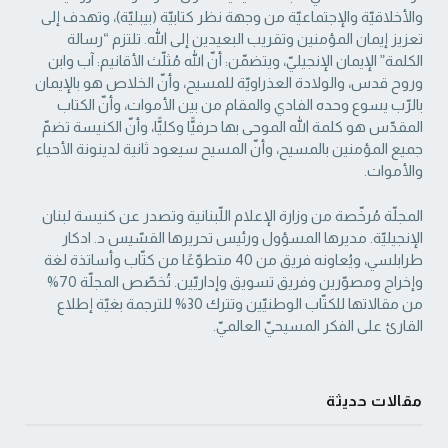
والأخلاقيّة والإجتماعيّة من ‏وجهة نظر كتابيّة (بيبليّة)، وتهدف إلى
تعزيز إيمان المؤمنين وتقريب البعيدين إلى الله. تلتزم “رسالة
‏الكلمة” الإيمان الإنجيليّ، ويتضمّن: أنّ الله مُثلّث الأقانيم: آب وابن
وروح قدس، والولادة العذراويّة ‏للمسيح، وأنّ الخلاص هو بالإيمان
بالرّب يسوع وحده الفادي والمقام من بين الأموات، وأنّ الكتاب
‏المقدّس هو كلمة الله الموحى بها حرفيًّا وكليًّا، وأنّ الكنيسة تضمّ
جميع المؤمنين بالمسيح، وأنّ المسيح ‏سيعود ثانية لدينونة الأحياء
والأموات. ‏
المجلّة مُرخّصة من وزارة الإعلام اللّبنانية وتصدر عن كنيسة لبنان
الإنجيليّة. مديرها المسؤول ‏ورئيس تحريرها القسّيس د. ادكار
طرابلسي، ويُعاونه فريق من 40 متطوّعًا من كتّاب وأساتذة لغة
‏وإخراج ومصوّرين وفريق تسويق وإداريّين. تُخصّص المجلّة 70%
من مقالاتها للكتّاب الوطنيّين ‏وتترك 30% للترجمة بغيّة إطلاع
القارئ على الفكر المسيحيّ العالميّ.‏
مقالات حديثة