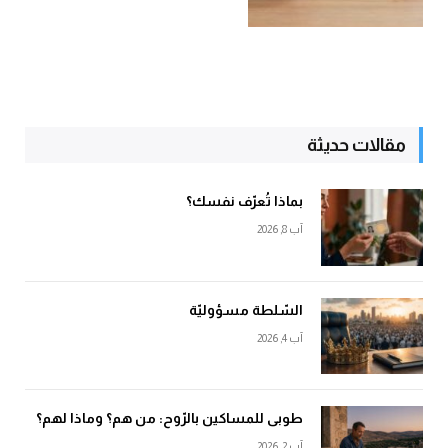
مقالات حديثة
بماذا تُعرّف نفسك؟
آب 8, 2026
السّلطة مسؤوليّة
آب 4, 2026
طوبى للمساكين بالرّوح: من هم؟ وماذا لهم؟
آب 2, 2026