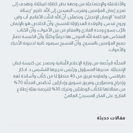
والأخلاقيّة والإجتماعيّة من ‏وجهة نظر كتابيّة (بيبليّة)، وتهدف إلى
تعزيز إيمان المؤمنين وتقريب البعيدين إلى الله. تلتزم “رسالة
‏الكلمة” الإيمان الإنجيليّ، ويتضمّن: أنّ الله مُثلّث الأقانيم: آب وابن
وروح قدس، والولادة العذراويّة ‏للمسيح، وأنّ الخلاص هو بالإيمان
بالرّب يسوع وحده الفادي والمقام من بين الأموات، وأنّ الكتاب
‏المقدّس هو كلمة الله الموحى بها حرفيًّا وكليًّا، وأنّ الكنيسة تضمّ
جميع المؤمنين بالمسيح، وأنّ المسيح ‏سيعود ثانية لدينونة الأحياء
والأموات. ‏
المجلّة مُرخّصة من وزارة الإعلام اللّبنانية وتصدر عن كنيسة لبنان
الإنجيليّة. مديرها المسؤول ‏ورئيس تحريرها القسّيس د. ادكار
طرابلسي، ويُعاونه فريق من 40 متطوّعًا من كتّاب وأساتذة لغة
‏وإخراج ومصوّرين وفريق تسويق وإداريّين. تُخصّص المجلّة 70%
من مقالاتها للكتّاب الوطنيّين ‏وتترك 30% للترجمة بغيّة إطلاع
القارئ على الفكر المسيحيّ العالميّ.‏
مقالات حديثة