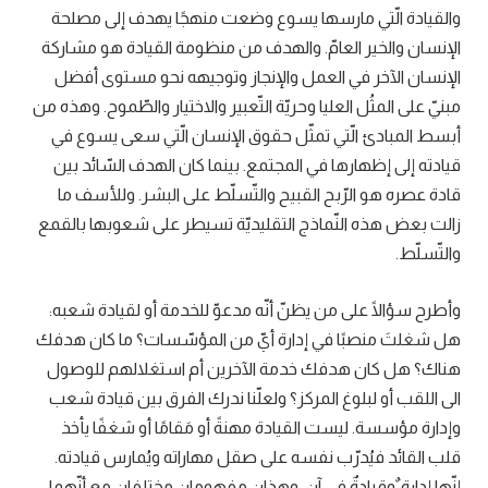
والقيادة الّتي مارسها يسوع وضعت منهجًا يهدف إلى مصلحة
الإنسان والخير العامّ. والهدف من منظومة القيادة هو مشاركة
الإنسان الآخر في العمل والإنجاز وتوجيهه نحو مستوى أفضل
مبنيّ على المثُل العليا وحريّة التّعبير والاختيار والطّموح. وهذه من
أبسط المبادئ الّتي تمثّل حقوق الإنسان الّتي سعى يسوع في
قيادته إلى إظهارها في المجتمع. بينما كان الهدف السّائد بين
قادة عصره هو الرّبح القبيح والتّسلّط على البشر. وللأسف ما
زالت بعض هذه النّماذج التقليديّة تسيطر على شعوبها بالقمع
والتّسلّط.
وأطرح سؤالًا على من يظنّ أنّه مدعوّ للخدمة أو لقيادة شعبه:
هل شغلتَ منصبًا في إدارة أيّ من المؤسّسات؟ ما كان هدفك
هناك؟ هل كان هدفك خدمة الآخرين أم استغلالهم للوصول
الى اللقب أو لبلوغ المركز؟ ولعلّنا ندرك الفرق بين قيادة شعب
وإدارة مؤسسة. ليست القيادة مهنةً أو مَقامًا أو شغفًا يأخذ
قلب القائد فيُدرّب نفسه على صقل مهاراته ويُمارس قيادته.
إنّها إدارة ٌوقيادةٌ في آن. وهذان مفهومان مختلفان مع أنّهما