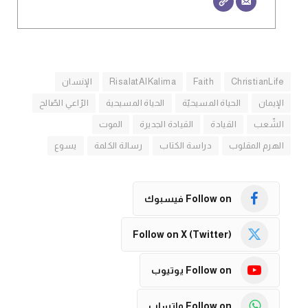
ChristianLife
Faith
RisalatAlKalima
الإنسان
الإيمان
الحياة المسيحيّة
الحياة المسيحية
الرّاعي الصّالح
الشّعب
القيادة
القيادة الجديرة
الموت
الهرم المقلوب
دراسة الكتاب
رسالة الكلمة
يسوع
Follow on فيسبوك
Follow on X (Twitter)
Follow on يوتيوب
Follow on واتساب