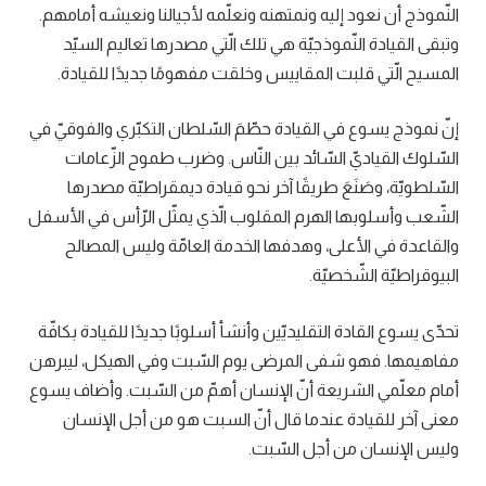
النّموذج أن نعود إليه ونمتهنه ونعلّمه لأجيالنا ونعيشه أمامهم.
وتبقى القيادة النّموذجيّة هي تلك الّتي مصدرها تعاليم السيّد
المسيح الّتي قلبت المقاييس وخلقت مفهومًا جديدًا للقيادة.
إنّ نموذج يسوع في القيادة حطّمَ السّلطان التكبّري والفوقيّ في
السّلوك القياديّ السّائد بين النّاس. وضرب طموح الزّعامات
السّلطويّة، وصَنَعَ طريقًا آخر نحو قيادة ديمقراطيّة مصدرها
الشّعب وأسلوبها الهرم المقلوب الّذي يمثّل الرّأس في الأسفل
والقاعدة في الأعلى، وهدفها الخدمة العامّة وليس المصالح
البيوقراطيّة الشّخصيّة.
تحدّى يسوع القادة التقليديّين وأنشأ أسلوبًا جديدًا للقيادة بكافّة
مفاهيمها. فهو شفى المرضى يوم السّبت وفي الهيكل، ليبرهن
أمام معلّمي الشريعة أنّ الإنسان أهمّ من السّبت. وأضاف يسوع
معنى آخر للقيادة عندما قال أنّ السبت هو من أجل الإنسان
وليس الإنسان من أجل السّبت.