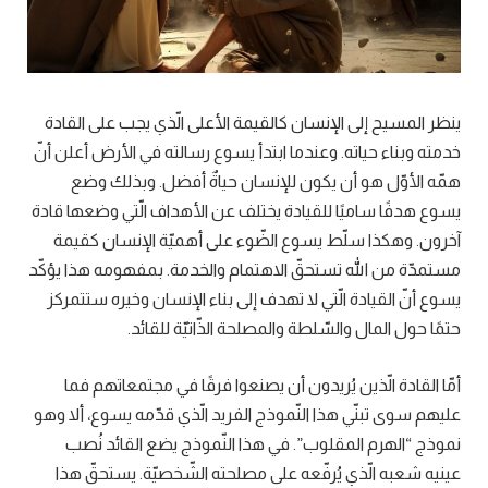
ينظر المسيح إلى الإنسان كالقيمة الأعلى الّذي يجب على القادة
خدمته وبناء حياته. وعندما ابتدأ يسوع رسالته في الأرض أعلن أنّ
همّه الأوّل هو أن يكون للإنسان حياةٌ أفضل. وبذلك وضع
يسوع هدفًا ساميًا للقيادة يختلف عن الأهداف الّتي وضعها قادة
آخرون. وهكذا سلّط يسوع الضّوء على أهميّة الإنسان كقيمة
مستمدّة من الله تستحقّ الاهتمام والخدمة. بمفهومه هذا يؤكّد
يسوع أنّ القيادة الّتي لا تهدف إلى بناء الإنسان وخيره ستتمركز
حتمًا حول المال والسّلطة والمصلحة الذّاتيّة للقائد.
أمّا القادة الّذين يُريدون أن يصنعوا فرقًا في مجتمعاتهم فما
عليهم سوى تبنّي هذا النّموذج الفريد الّذي قدّمه يسوع، ألا وهو
نموذج “الهرم المقلوب”. في هذا النّموذج يضع القائد نُصب
عينيه شعبه الّذي يُرفّعه على مصلحته الشّخصيّة. يستحقّ هذا