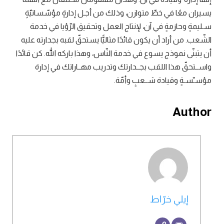
يسيران معًا في خطّ متوازن، وذلك من أجـل إدارةٍ مؤسّساتيّةٍ
سـليمةٍ وحازمةٍ في آن، لإنتاج العمل وتحقيق الرّؤيا في خدمة
الشّعب. من أراد أن يكون قائدًا مثاليًّا يستحقّ لقبه بجدارته عليه
أن يتبنّى نموذج يسوع في خدمة النّاس، وهذا باركه الله. كن قائدًا
واســتحقّ هذا اللقب بجــدارتك وتدريب مهــاراتك في إدارة
مؤسـّسـةٍ وقيادة شــعبٍ وأمّة.
Author
إيلي خرّاط