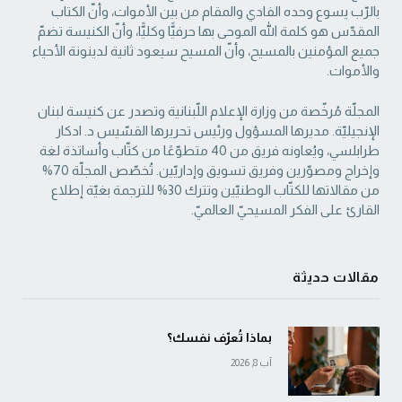
بالرّب يسوع وحده الفادي والمقام من بين الأموات، وأنّ الكتاب
‏المقدّس هو كلمة الله الموحى بها حرفيًّا وكليًّا، وأنّ الكنيسة تضمّ
جميع المؤمنين بالمسيح، وأنّ المسيح ‏سيعود ثانية لدينونة الأحياء
والأموات. ‏
المجلّة مُرخّصة من وزارة الإعلام اللّبنانية وتصدر عن كنيسة لبنان
الإنجيليّة. مديرها المسؤول ‏ورئيس تحريرها القسّيس د. ادكار
طرابلسي، ويُعاونه فريق من 40 متطوّعًا من كتّاب وأساتذة لغة
‏وإخراج ومصوّرين وفريق تسويق وإداريّين. تُخصّص المجلّة 70%
من مقالاتها للكتّاب الوطنيّين ‏وتترك 30% للترجمة بغيّة إطلاع
القارئ على الفكر المسيحيّ العالميّ.‏
مقالات حديثة
بماذا تُعرّف نفسك؟
آب 8, 2026