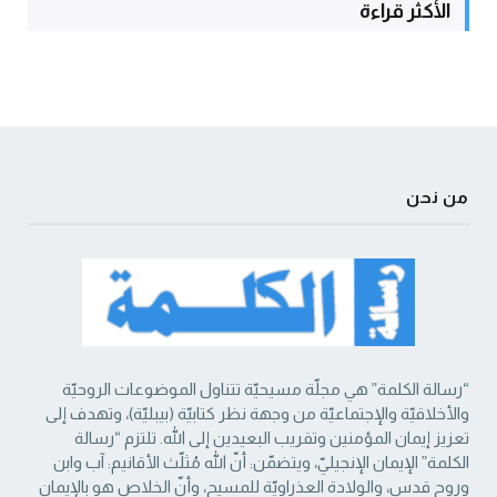
الأكثر قراءة
من نحن
“رسالة الكلمة” هي مجلّة مسيحيّة تتناول الموضوعات الروحيّة
والأخلاقيّة والإجتماعيّة من ‏وجهة نظر كتابيّة (بيبليّة)، وتهدف إلى
تعزيز إيمان المؤمنين وتقريب البعيدين إلى الله. تلتزم “رسالة
‏الكلمة” الإيمان الإنجيليّ، ويتضمّن: أنّ الله مُثلّث الأقانيم: آب وابن
وروح قدس، والولادة العذراويّة ‏للمسيح، وأنّ الخلاص هو بالإيمان