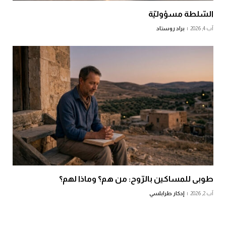
السّلطة مسؤوليّة
آب 4, 2026
براد روستاد
طوبى للمساكين بالرّوح: من هم؟ وماذا لهم؟
آب 2, 2026
إدكار طرابلسي