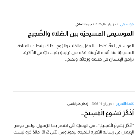
موسيقى
حزيران 16, 2026
جومانا ملكي
الموسيقى المسيحيّة بين الصّلاة والضّجيج
الموسيقى لغةٌ تخاطب العقل والقلب والرّوح، لذلك ارتبطت بالعبادة
المسيحيّة منذ أقدم الأزمنة. فكم من ترنيمةٍ بقيت حيّةً في الذّاكرة،
ترافق الإنسان في صلاته ورجائه، وتفتح…
كلمة التحرير
حزيران 14, 2026
إدكار طرابلسي
اُذْكُرْ يَسُوعَ الْمَسِيحَ…
“اُذْكُرْ يَسُوعَ الْمَسِيحَ”… هي الوصيّة الّتي اختصر بها الرّسول بولس جوهر
الإيمان في رسالته الأخيرة لتلميذه تيموثاوس (2تي 2: 8). فالذّاكرة ليست