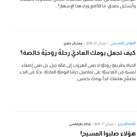
وأتساءل بصدق: ما الدّافع وراء هذا الإشهار؟…
المؤمن المسيحي
نيسان 27, 2026
ميشال حاوي
كيف تجعل يومك العاديّ رحلةً روحيّةً خالصة؟
الحياة بطريقةٍ روحيّةٍ لا تعني الهروب إلى قمّة جبل، بل تعني إضفاء
لمسةٍ من القدسيّة على تفاصيل حياتنا اليوميّة العاديّة. بدلاً من البدء
بتصفّح هاتفك، ابدأ يومك بخمس…
كلمة التحرير
نيسان 17, 2026
إدكار طرابلسي
هؤلاء صلبوا المسيح!