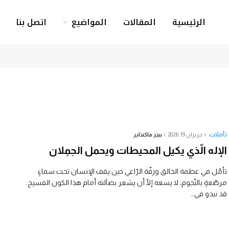
الرئيسية
المقالات
المواضيع
اتصل بنا
تأملات
حزيران 19, 2026
بيتر ماكنتاير
الإله الّذي يكيل المحيطات ويحمل الحِمِلان
تأمّل في عظمة الخالق ورقّة الرّاعي حين يقف الإنسان تحت سماءٍ
مرصّعةٍ بالنّجوم، لا يسعه إلّا أن يشعر بضآلته أمام هذا الكون الفسيح.
قد نبدو في…