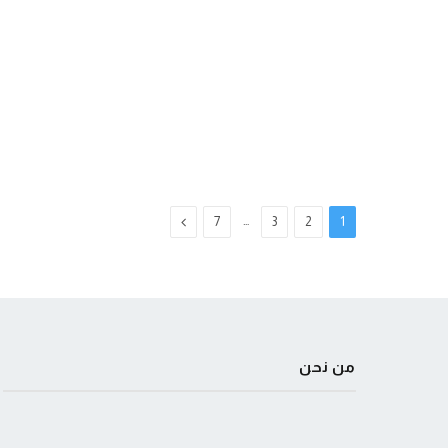
…
التالي
7
3
2
1
من نحن