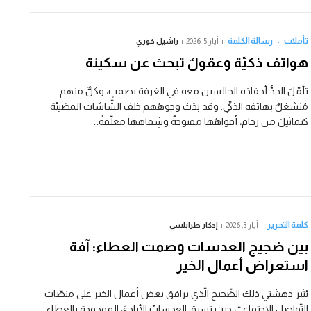
تأملات
رسالة الكلمة
أيار 5, 2026
راشيل خوري
هواتف ذكيّة وعقولٌ تبحث عن سكينة
تأمّلَ الجدُّ أحفادَه الجالسين معه في الغرفة بصمتٍ، وكلٌّ منهم
مُنشغلٌ بهاتفه الذكيّ. وقد بدَتْ وجوهُهم خلف الشّاشات المضيئة
كتماثيلَ من رخام، أفواهُها مفتوحةٌ وشِفاهها معلّقةٌ…
كلمة التحرير
أيار 3, 2026
إدكار طرابلسي
بين ضجيج العدسات وصمت العطاء: آفة
استعراض أعمال الخير
يُثير دهشتي ذلك الضّجيج الّذي يرافق بعض أعمال الخير على منصّات
التّواصل الاجتماعيّ، حيث تسبق العدساتُ الأياديَ الممدودة بالعطاء.