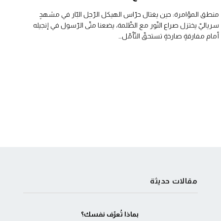
منطق المؤامرة: حين يغتال حرّاس الهيكل الرّجل البّار في مشهدٍ
سرياليّ يختزل صراع النّور مع الظّلمة، يضعنا متّى الرّسول في إنجيله
أمام مفارقةٍ صارخةٍ تستحقّ التّأمّل…
مقالات حديثة
بماذا تُعرّف نفسك؟