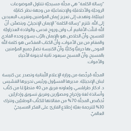
“رسالة الكلمة” هي مجلّة مسيحيّة تتناول الموضوعات
الروحيّة والأخلاقيّة والإجتماعيّة من ‏وجهة نظر كتابيّة
(بيبليّة)، وتهدف إلى تعزيز إيمان المؤمنين وتقريب البعيدين
إلى الله. تلتزم “رسالة ‏الكلمة” الإيمان الإنجيليّ، ويتضمّن: أنّ
الله مُثلّث الأقانيم: آب وابن وروح قدس، والولادة العذراويّة
‏للمسيح، وأنّ الخلاص هو بالإيمان بالرّب يسوع وحده الفادي
والمقام من بين الأموات، وأنّ الكتاب ‏المقدّس هو كلمة الله
الموحى بها حرفيًّا وكليًّا، وأنّ الكنيسة تضمّ جميع المؤمنين
بالمسيح، وأنّ المسيح ‏سيعود ثانية لدينونة الأحياء
والأموات. ‏
المجلّة مُرخّصة من وزارة الإعلام اللّبنانية وتصدر عن كنيسة
لبنان الإنجيليّة. مديرها المسؤول ‏ورئيس تحريرها القسّيس
د. ادكار طرابلسي، ويُعاونه فريق من 40 متطوّعًا من كتّاب
وأساتذة لغة ‏وإخراج ومصوّرين وفريق تسويق وإداريّين.
تُخصّص المجلّة 70% من مقالاتها للكتّاب الوطنيّين ‏وتترك
30% للترجمة بغيّة إطلاع القارئ على الفكر المسيحيّ
العالميّ.‏