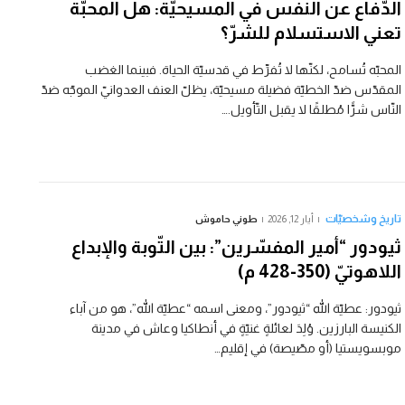
الدّفاع عن النّفس في المسيحيّة: هل المحبّة
تعني الاستسلام للشرّ؟
المحبّه تُسامح، لكنّها لا تُفرِّط في قدسيّة الحياة. فبينما الغضب
المقدّس ضدّ الخطيّة فضيلة مسيحيّة، يظلّ العنف العدوانيّ الموجّه ضدّ
النّاس شرًّا مُطلقًا لا يقبل التّأويل.…
تاريخ وشخصيّات
أيار 12, 2026
طوني حاموش
ثيودور “أمير المفسّرين”: بين التّوبة والإبداع
اللاهوتيّ (350-428 م)
ثيودور: عطيّة الله “ثيودور”، ومعنى اسمه “عطيّة الله”، هو من آباء
الكنيسة البارزين. وُلِدَ لعائلةٍ غنيّةٍ في أنطاكيا وعاش في مدينة
موبسويستيا (أو مصّيصة) في إقليم…