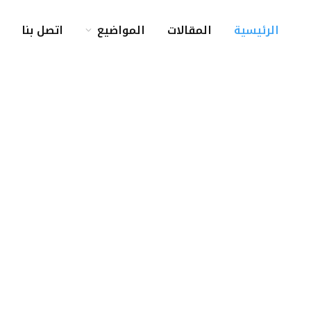
الرئيسية
المقالات
المواضيع
اتصل بنا
كلمة التحرير
لمساكين بالرّوح: من هم؟ وماذا