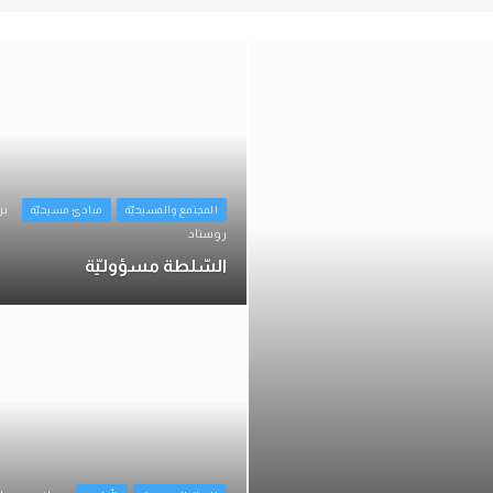
كلمة التحرير
الاجتهاد: ثروة لا تُقدَّر بثمن
بر
المجتمع والمسيحيّة
مبادئ مسيحيّة
تموز 26, 2026
إدكار طرابلسي
روستاد
السّلطة مسؤوليّة