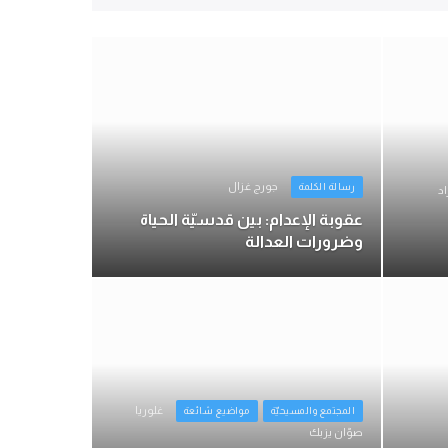
جورج غزال
رسالة الكلمة
اد
عقوبة الإعدام: بين قدسيّة الحياة
وضرورات العدالة
غلوريا
المجتمع والمسيحيّة
مواضيع شائعة
صوّان يزبك