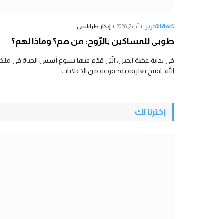
كلمة التحرير
آب 2, 2026
إدكار طرابلسي
طوبى للمساكين بالرّوح: من هم؟ وماذا لهم؟
في بداية عظة الجبل، الّتي قدّم فيها يسوع أسس الحياة في مل
الله، افتتح تعليمه بمجموعة من الإعلانات…
إخترنا لك