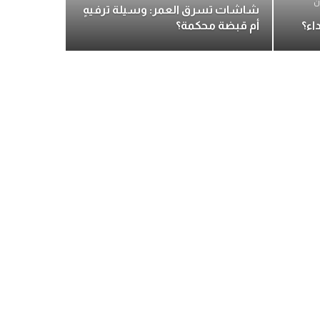
ن
شاشات تسرق العمر: وسيلة ترفيهٍ
اء؟
أم قبضة محكمة؟