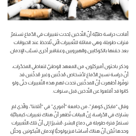
أفادت دراسة طبّيّة أنّ التّدخين يُحدث تغييرات في الدّماغ تستمرّ
فترات طويلة، وهي مماثلة للتّغييرات الّتي تُلاحظ عند الحيوانات
بعد حقنها بالكوكايين والهيرويين وعقاقير أخرى تسبّب الإدمان.
وذكر باحثون أميركيّون، من المعهد الوطنيّ لتعاطي المخدّرات،
أنّ دراسة نسيج الدّماغ لأشخاص مُدخّنين وغير مُدخّنين قد
توفّوا، أظهرت أنّ المدخّنين تحدث لهم هذه التّغييرات حتّى ولو
كانوا قد أقلعوا عن التّدخين قبل سنوات.
وقال “مايكل كوهار”، من جامعة “أموري” في “أتلانتا”، والّذي لم
يشارك في الدّراسة، إنّ البيانات تُظهر أنّ هناك تغييرات كيميائيّة
تستمرّ فترة طويلة في دماغ البشر، مُشيرًا إلى أنّ تلك التّغييرات
وحدها تُبيّن أنّ هناك أساسًا فيزيولوجيًّا لإدمان النّيكوتين. وحلّل