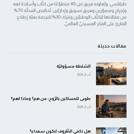
طرابلسي، ويُعاونه فريق من 40 متطوّعًا من كتّاب وأساتذة لغة
‏وإخراج ومصوّرين وفريق تسويق وإداريّين. تُخصّص المجلّة 70%
من مقالاتها للكتّاب الوطنيّين ‏وتترك 30% للترجمة بغيّة إطلاع
القارئ على الفكر المسيحيّ العالميّ.‏
مقالات حديثة
السّلطة مسؤوليّة
آب 4, 2026
طوبى للمساكين بالرّوح: من هم؟ وماذا لهم؟
آب 2, 2026
هل تكفي الظّروف لنكون سعداء؟