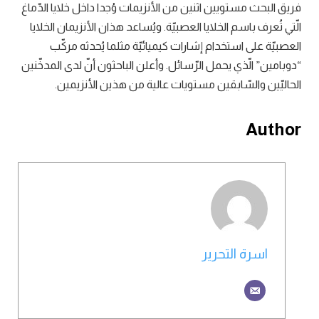
فريق البحث مستويين اثنين من الأنزيمات وُجدا داخل خلايا الدّماغ
الّتي تُعرف باسم الخلايا العصبيّة. ويُساعد هذان الأنزيمان الخلايا
العصبيّة على استخدام إشارات كيميائيّة مثلما يُحدثه مركّب
“دوبامين” الّذي يحمل الرّسائل. وأعلن الباحثون أنّ لدى المدخّنين
الحاليّين والسّابقين مستويات عالية من هذين الأنزيمين.
Author
اسرة التحرير