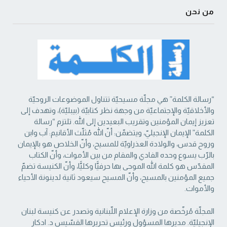
من نحن
“رسالة الكلمة” هي مجلّة مسيحيّة تتناول الموضوعات الروحيّة
والأخلاقيّة والإجتماعيّة من ‏وجهة نظر كتابيّة (بيبليّة)، وتهدف إلى
تعزيز إيمان المؤمنين وتقريب البعيدين إلى الله. تلتزم “رسالة
‏الكلمة” الإيمان الإنجيليّ، ويتضمّن: أنّ الله مُثلّث الأقانيم: آب وابن
وروح قدس، والولادة العذراويّة ‏للمسيح، وأنّ الخلاص هو بالإيمان
بالرّب يسوع وحده الفادي والمقام من بين الأموات، وأنّ الكتاب
‏المقدّس هو كلمة الله الموحى بها حرفيًّا وكليًّا، وأنّ الكنيسة تضمّ
جميع المؤمنين بالمسيح، وأنّ المسيح ‏سيعود ثانية لدينونة الأحياء
والأموات. ‏
المجلّة مُرخّصة من وزارة الإعلام اللّبنانية وتصدر عن كنيسة لبنان
الإنجيليّة. مديرها المسؤول ‏ورئيس تحريرها القسّيس د. ادكار