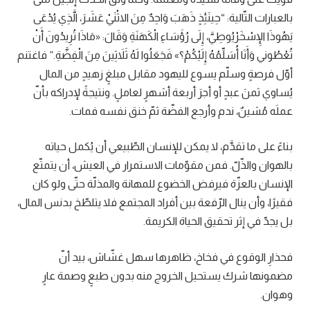
بالعبارات التّالية: “حِينَئِذٍ ذَهَبَ وَاحِدٌ مِنَ الاثْنَيْ عَشَرَ، الَّذِي يُدْعَى
يَهُوذَا الإِسْخَرْيُوطِيَّ، إِلَى رُؤَسَاءِ الْكَهَنَةِ وَقَالَ: «مَاذَا تُرِيدُونَ أَنْ
تُعْطُوني وَأَنَا أُسَلِّمُهُ إِلَيْكُمْ؟» فَجَعَلُوا لَهُ ثَلاَثِينَ مِنَ الْفِضَّةِ.” فاغتنم
أوّل فرصةٍ وسلّم يسوع لليهود مقابل مبلغٍ زهيدٍ من المال
يُساوي ثمنَ عبدٍ أو أجرَ أربعة أشهرٍ لعاملٍ. ونتيجةً لإدراكه بأنّ
عملَه مُشينٌ، ندم وأرجع الفضّة ثمّ خنق نفسه فمات.
بناءً على ما تقدَّم، لا يمكن للإنسان الطّبيعي أن يُكمل حياته
بالهوان والذّلّ. فمن مقوّمات الاستمرار في العيش، أن يتمتّع
الإنسان بالعزّة فيرفض الخضوع للمهانة والمذلّة حتّى ولو كان
فقيرًا، وأن ينال الرّفعة بين أفراد المجتمع فلا يتلطّخ بدنس المال،
بل يجدّ في إثر تحقيق الحياة الكريمة.
فحذارِ الوقوع في فخاخ، ظاهرها سهل غشّاش، بيد أنّ
مضمونها شرك يستحيل الخروج منه بدون طبعٍ وصمة عارٍ
وهوان.