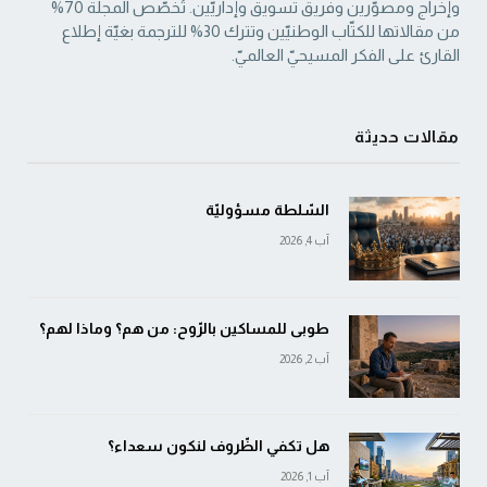
‏وإخراج ومصوّرين وفريق تسويق وإداريّين. تُخصّص المجلّة 70%
من مقالاتها للكتّاب الوطنيّين ‏وتترك 30% للترجمة بغيّة إطلاع
القارئ على الفكر المسيحيّ العالميّ.‏
مقالات حديثة
السّلطة مسؤوليّة
آب 4, 2026
طوبى للمساكين بالرّوح: من هم؟ وماذا لهم؟
آب 2, 2026
هل تكفي الظّروف لنكون سعداء؟
آب 1, 2026