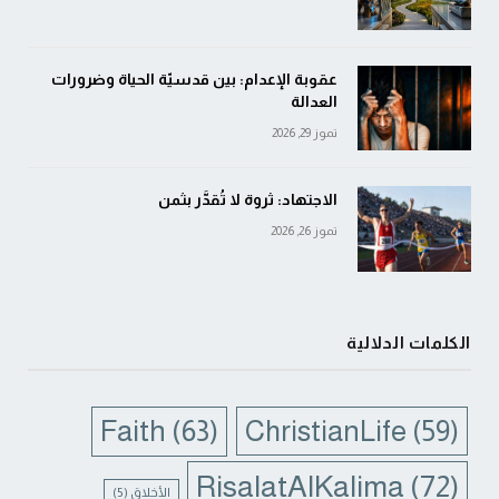
عقوبة الإعدام: بين قدسيّة الحياة وضرورات
العدالة
تموز 29, 2026
الاجتهاد: ثروة لا تُقدَّر بثمن
تموز 26, 2026
الكلمات الدلالية
Faith
(63)
ChristianLife
(59)
RisalatAlKalima
(72)
الأخلاق
(5)