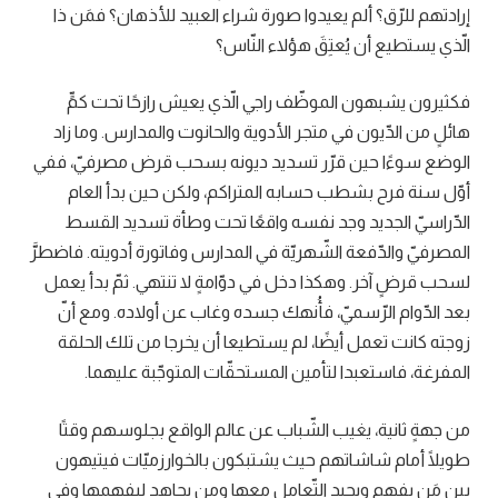
إرادتهم للرّق؟ ألم يعيدوا صورة شراء العبيد للأذهان؟ فمَن ذا
الّذي يستطيع أن يُعتِقَ هؤلاء النّاس؟
فكثيرون يشبهون الموظّف راجي الّذي يعيش رازحًا تحت كمٍّ
هائلٍ من الدّيون في متجر الأدوية والحانوت والمدارس. وما زاد
الوضع سوءًا حين قرّر تسديد ديونه بسحب قرض مصرفيّ، ففي
أوّل سنة فرح بشطب حسابه المتراكم، ولكن حين بدأ العام
الدّراسيّ الجديد وجد نفسه واقعًا تحت وطأة تسديد القسط
المصرفيّ والدّفعة الشّهريّة في المدارس وفاتورة أدويته. فاضطرَّ
لسحب قرضٍ آخر. وهكذا دخل في دوّامةٍ لا تنتهي. ثمّ بدأ يعمل
بعد الدّوام الرّسميّ، فأُنهك جسده وغاب عن أولاده. ومع أنّ
زوجته كانت تعمل أيضًا، لم يستطيعا أن يخرجا من تلك الحلقة
المفرغة، فاستعبدا لتأمين المستحقّات المتوجّبة عليهما.
من جهةٍ ثانية، يغيب الشّباب عن عالم الواقع بجلوسهم وقتًا
طويلًا أمام شاشاتهم حيث يشتبكون بالخوارزميّات فيتيهون
بين مَن يفهم ويجيد التّعامل معها ومن يجاهد ليفهمها وفي