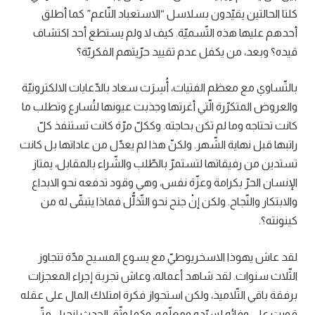
كلتا الحالتين يقيّدون بسلاسل “الاستعباد النّاعم” كما أطلق
أحدهم عليها هذه التّسميّة. كيف لا ولم يستطع أحد اكتشاف
قيده؟ وبعد، من يكفل عدم تقييد حرّيتهم الفكريّة؟
بالتّساوي مع معظم الفتيات، أُسِرَت سعاد بالدّعايات الالكترونيّة
والعروض المتكرّرة الّتي أغرتها وجذبت عيونها لتُسارع وتطلب ما
كانت تحتاجه وما لم تكن بحاجته. وككلّ مرّة كانت تستنفذ كلّ
راتبها قبل نهاية الشّهر. ولكنّ هذا لم يعدّل من عاداتها بل كانت
تستدين من رفيقاتها لتستمرّ بالطّلب والشّراء بالمقابل، يمتاز
الإنسان الحرّ بكرامة وعزّة نفس، وهي وقود تدفعه نحو الابداع
والابتكار والنّجاح. ولكن إنْ جنح نحو التّذلُّل فماذا يتبقّى له من
كينونته؟.
لقد عاش يهوذا الاسخريوطيّ مع يسوع المسيح مدّة تتجاوز
الثّلاث سنوات. لقد شاهد أعماله، وعاش تجربة إجراء المعجزات
برفقة باقي التّلاميذ، ولكن استحواز فكرة امتلاك المال على عقله
قويت على وفائه لسيّده ومعلّمه. وكما وثّق الحدث إنجيل متّى