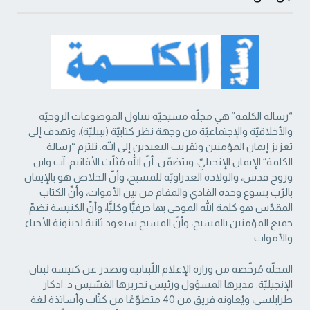
“رسالة الكلمة” هي مجلّة مسيحيّة تتناول الموضوعات الروحيّة
والأخلاقيّة والإجتماعيّة من ‏وجهة نظر كتابيّة (بيبليّة)، وتهدف إلى
تعزيز إيمان المؤمنين وتقريب البعيدين إلى الله. تلتزم “رسالة
‏الكلمة” الإيمان الإنجيليّ، ويتضمّن: أنّ الله مُثلّث الأقانيم: آب وابن
وروح قدس، والولادة العذراويّة ‏للمسيح، وأنّ الخلاص هو بالإيمان
بالرّب يسوع وحده الفادي والمقام من بين الأموات، وأنّ الكتاب
‏المقدّس هو كلمة الله الموحى بها حرفيًّا وكليًّا، وأنّ الكنيسة تضمّ
جميع المؤمنين بالمسيح، وأنّ المسيح ‏سيعود ثانية لدينونة الأحياء
والأموات. ‏
المجلّة مُرخّصة من وزارة الإعلام اللّبنانية وتصدر عن كنيسة لبنان
الإنجيليّة. مديرها المسؤول ‏ورئيس تحريرها القسّيس د. ادكار
طرابلسي، ويُعاونه فريق من 40 متطوّعًا من كتّاب وأساتذة لغة