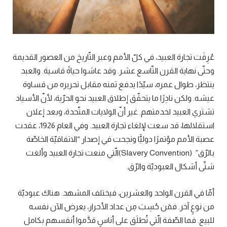
عُرِفَت تجارة العبيد، في كلّ الأمم وعبر التّاريخ من العصور القديمة
وحتّى نهاية القرن التّاسع عشر. وقد عاشوا حياةً قاسية. والعبد
ينتظر، طوال عمره، سيّدًا يدفع ثمنه مقابل تحريره من قساوة
عيشه. ولكن نادِرًا ما يتحقّق إطلاق العبيد نحو الحرّية، لأنّ الأسياد
تشتري العبيد لخدمتهم. غير أنّ الولايات المتّحدة، وبعد إعلان
استقلالها، قد سعت لإلغاء تجارة العبيد. وفي العام 1926، عقدت
عصبة الأمم مؤتمرًا دوليًّا ونجحت في إصدار “الاتفاقيّة الخاصّة
بالرّق” (Slavery Convention)الّتي منعت تجارة العبيد وألغت
شتّى أشكال العبوديّة والرّق.
أمّا في القرن الواحد والعشرين، فيختلف المشهد. هناك عبوديّة
من نوعٍ آخر. فمَن حُسِبَ مِن عداد الأحرار، يعرض الآن نفسه
للبيع. فما الصّفة الّتي تُطلَق على أناسٍ قدَّموا أنفسهم بكامل