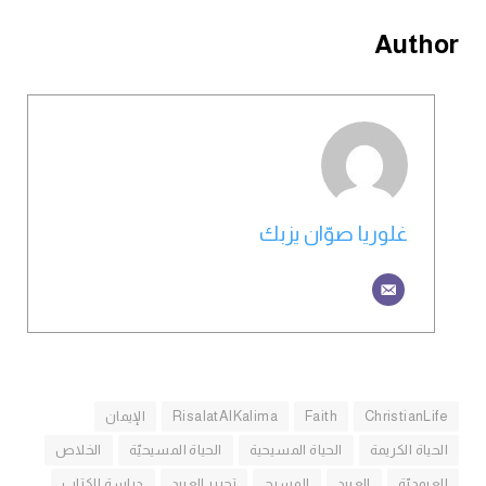
Author
غلوريا صوّان يزبك
ChristianLife
Faith
RisalatAlKalima
الإيمان
الحياة الكريمة
الحياة المسيحية
الحياة المسيحيّة
الخلاص
العبوديّة
العبيد
المسيح
تحرير العبيد
دراسة الكتاب