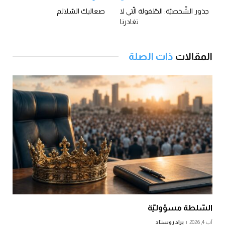
جذور الشّخصيّة: الطّفولة الّتي لا
صعاليك السّلالم
تغادرنا
المقالات
ذات الصلة
السّلطة مسؤوليّة
آب 4, 2026
براد روستاد