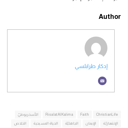
Author
إدكار طرابلسي
ChristianLife
Faith
RisalatAlKalima
الأسخريوطيّ
الإنتهازيّة
الإيمان
الجاهليّة
الحياة المسيحية
الخلاص