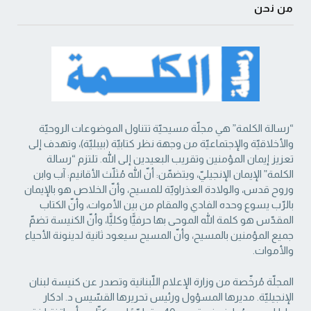
من نحن
“رسالة الكلمة” هي مجلّة مسيحيّة تتناول الموضوعات الروحيّة
والأخلاقيّة والإجتماعيّة من ‏وجهة نظر كتابيّة (بيبليّة)، وتهدف إلى
تعزيز إيمان المؤمنين وتقريب البعيدين إلى الله. تلتزم “رسالة
‏الكلمة” الإيمان الإنجيليّ، ويتضمّن: أنّ الله مُثلّث الأقانيم: آب وابن
وروح قدس، والولادة العذراويّة ‏للمسيح، وأنّ الخلاص هو بالإيمان
بالرّب يسوع وحده الفادي والمقام من بين الأموات، وأنّ الكتاب
‏المقدّس هو كلمة الله الموحى بها حرفيًّا وكليًّا، وأنّ الكنيسة تضمّ
جميع المؤمنين بالمسيح، وأنّ المسيح ‏سيعود ثانية لدينونة الأحياء
والأموات. ‏
المجلّة مُرخّصة من وزارة الإعلام اللّبنانية وتصدر عن كنيسة لبنان
الإنجيليّة. مديرها المسؤول ‏ورئيس تحريرها القسّيس د. ادكار