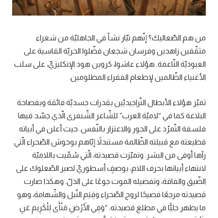
من هم الصّعاليك؟ إنّهم تيّار نشأ في الجاهليّة من شعراء
مثقّفين زاهدين وفرسان شجعان فضّلوا الحريّة القاسية على
العبوديّة النّاعمة. هؤلاء عاشوا، كروبن هود الإنكليزيّ، على سلب
الأغنياء الظّالمين لإطعام الفقراء المظلومين.
تميّز هؤلاء الأبطال التّراجيديّين بقدرات جسديّة فائقة وبفصاحة
البلاغة كما في “لاميّة العرب” للشّاعر الشّنفرى الّذي جسّد فيها
فلسفة التّمرّد على الجور والاعتزاز بالنّفس. حيث أعلن في أبياته
قطيعته مع قبيلته الظّالمة مستبدلاً إيّاهم بوحوش الصّحراء الّتي
رآها أوفى من البشر. وتميّزت قصيدته، الّتي سُمّيت باللاميّة
لانتهاء أبياتها بحرف اللام، بوصفٍ أسطوريّ لصبر الصّعلوك على
الضّيق والفاقة، وتفضيله الموت جوعًا على الذلّ. وهكذا صارت
قصيدته مرجعًا فصيحًا لروح الصّحراء وقِيَم النّبل والشّهامة، وهو
ما يظهر جليًّا في مطلع قصيدته: “وَفِي الأَرْضِ مَنْأَى لِلْكَرِيمِ عَنِ