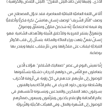
الأَذَى… وَفِيهَا لِمَنْ خَافَ القِلَى مُتَعَزَّلُ”. (القِلَى: البُغض والكراهية.)
أمّا في اللغة العاميّة اللبنانيّة المعاصرة، فقد تحوّل المصطلح من
وصف “الثّائر الشّريف” لوصف إنسانٍ هامشيّ، نكرة فكريًّا وأخلاقيًّا
ولا قيمة له اجتماعيًّا. إنّه شخصٌ متلوّنٌ ومتملّقٌ ووصوليٌّ
وإنتهزايٌّ يفتقر للمروءة وللأخلاق النّبيلة والأهداف السّامية. فهو
إنسانٌ نفعيٌّ يلهث وراء المادّة والمكانة. يتسلّل إلى قلب الدّوائر
القياديّة ليقتات على مقدّراتها، ومن ثمّ ينقلب عليها ويغدر بها
بوضاعة.
إنّنا نعيش اليوم في عصر “صعاليك السّلالم”. هؤلاء الّذين
يتعاملون مع النّاس من حولهم كدرجاتٍ خشبيّة يتسلّقونها
للوصول إلى مآربهم. تجدهم في كلّ زاوية: في أروقة الأحزاب
والسّلطة يرتدون جلود الحرباء. في عالم الأكاديميا والفنون
يسرقون جهد المفكرين والمبدعين وينسبونه لأنفسهم. في
عالم الصّحافة والإعلام يكذبون ويتزلّفون ويبيعون ضمائرهم
للوصول إلى الشّهرة والمال. وفي الهيئات الدّينيّة والتّربويّة