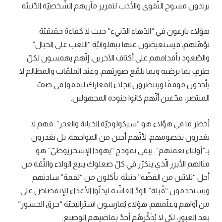
يرتدون مسوح التّقوى والأدب لتمرير مآربهم الشّخصيّة الدّنيئة.
هؤلاء بارعون في “الدّهاء الدّنيء” حيث لا كفاءة حقيقيّة
تؤهّلهم، فيستعيضون عنها ببهلوانيّة “اللعب على الحبال”
والصّعود بأقدامهم على أكتاف الآخرين. إنّهم يهمسون لكلّ
طرفٍ بما يرضيه وبما يلمّع صورتهم. وعند الملمّات والمظالم لا
يأخذون موقفًا وينتظرون انجلاء المعارك ليقفوا في صفّ
المنتصر، مدّعين أنّهم كانوا جنوده المجهولين.
أخطر ما في هؤلاء هو “سيكولوجيّة الخيانة والغدر”. فهم لا
يغدرون بخصومهم، لأنّهم أجبن من المواجهة، بل يغدرون
بـ”أولياء نعمتهم”. يبقى نموذج “يهوذا الإسخريوطيّ” هو
مثالهم الأبرز الّذي يتكرّر في كلّ صعلوك يبيع الولاء والثّقة من
أجل “ثلاثين من الفضّة” دنيئة. يأكلون من “لقمة” سادتهم
ويستخدمون “قُبلة” الودّ الغاشّة ليدلّوا الأعداء للإنقضاض على
من آواهم وعلّمهم. هؤلاء يُمارسون استراتيجيّة “حرق الجسور”
بعد العبور، لكي لا يُذَكّرهُم أحدٌ بماضيهم الوضيع.