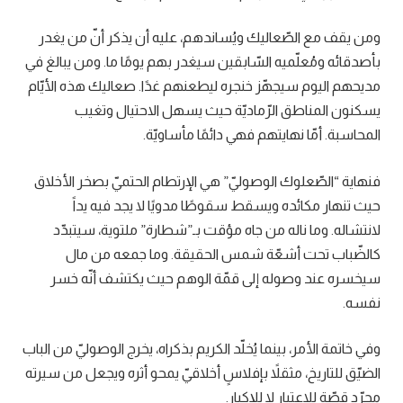
ومن يقف مع الصّعاليك ويُساندهم، عليه أن يذكر أنّ من يغدر
بأصدقائه ومُعلّميه السّابقين سيغدر بهم يومًا ما. ومن يبالغ في
مديحهم اليوم سيجهّز خنجره ليطعنهم غدًا. صعاليك هذه الأيّام
يسكنون المناطق الرّماديّة حيث يسهل الاحتيال وتغيب
المحاسبة. أمّا نهايتهم فهي دائمًا مأساويّة.
فنهاية “الصّعلوك الوصوليّ” هي الإرتطام الحتميّ بصخر الأخلاق
حيث تنهار مكائده ويسقط سقوطًا مدويًا لا يجد فيه يداً
لانتشاله. وما ناله من جاه مؤقت بـ”شطارة” ملتوية، سيتبدّد
كالضّباب تحت أشعّة شمس الحقيقة. وما جمعه من مال
سيخسره عند وصوله إلى قمّة الوهم حيث يكتشف أنّه خسر
نفسه.
وفي خاتمة الأمر، بينما يُخلّد الكريم بذكراه، يخرج الوصوليّ من الباب
الضيّق للتاريخ، مثقلاً بإفلاسٍ أخلاقيّ يمحو أثره ويجعل من سيرته
مجرّد قصّةٍ للاعتبار لا للإكبار.