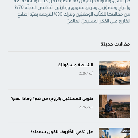
طرابلسي، ويُعاونه فريق من 40 متطوّعًا من كتّاب وأساتذة لغة
‏وإخراج ومصوّرين وفريق تسويق وإداريّين. تُخصّص المجلّة 70%
من مقالاتها للكتّاب الوطنيّين ‏وتترك 30% للترجمة بغيّة إطلاع
القارئ على الفكر المسيحيّ العالميّ.‏
مقالات حديثة
السّلطة مسؤوليّة
آب 4, 2026
طوبى للمساكين بالرّوح: من هم؟ وماذا لهم؟
آب 2, 2026
هل تكفي الظّروف لنكون سعداء؟