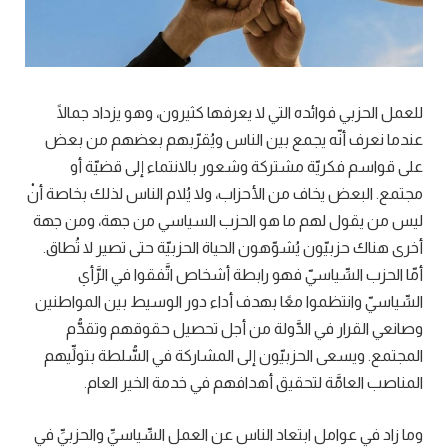
للعمل الحزبي فوائده التي لا يعرفها كثيرون، وهو يزداد جمالًا
عندما نعرف أنّه يجمع بين الناس ويُقرّبهم بعضهم من بعض
على قواسم فكريّة مشتركة وشعور بالانتماء إلى قضيّة أو
مجتمع. البعض يخاف من الأحزاب، ولا يُلام الناس لذلك بخاصة أنْ
ليس من يقول لهم ما هو الحزب السياسي من جهة، ومن جهة
أخرى هناك حزبيّون يُشوّهون الحياة الحزبيّة حتى تصير لا تُطاق.
أمّا الحزب السِّياسيّ فهو رابطة أشخاص اتَّفقوا في الرَّأي
السِّياسيّ وانتظموا معًا بهدف أداء دور الوسيط بين المواطنين
وصانعي القرار في الدَّولة من أجل تحصيل حقوقهم وتقدُّم
المجتمع. ويسعى الحزبيّون إلى المشاركة في السُّلطة بتولِّيهم
المناصب العامَّة لتحقيق أهدافهم في خدمة الخير العام.
وما زاد في عوامل ابتعاد الناس عن العمل السِّياسيِّ والحزبيِّ في