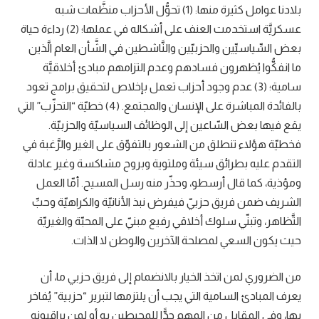
بلادنا عوامل كثيرة منها: (1) تحوُّل الأحزاب منظَّمات شبه
عسكريَّة استخدمت العنف على أشكاله في عملها؛ (2) رداءة حياة
بعض السِّياسيِّين والحزبيّين والنَّاشطين في الشَّأن العام الَّذين
ما انفكُّوا يُظهرون فسادهم وعدم التزامهم مبادئ أخلاقيَّة
سامية؛ (3) عدم وجود أحزاب تعمل بإخلاص لتحقيق برامج تعود
بالفائدة المباشرة على الإنسان والمجتمع. (4) خطيّة “التحزّب” التي
يقع فيها بعض السّاعين إلى الوظائف السياسيّة والحزبيّة.
فخطيّة هؤلاء تنطلق من الشعور بالتفوّق على الغير والرَّغبة في
التقدم عليه بطرائق سيئة وملتوية وبروح مشاكسة وغير عادلة
ومؤذية، كما قال أرسطو، وحذّر منه رسل المسيح. أمّا العمل
الشريف ضمن فريق حزبيّ فيفرض نبذ الأنانيّة والكراهيّة وحبِّ
التَّظاهر، وتبنّي سلوك أخلاقي رفيع مبنيّ على المحبّة والغيريّة
حيث يكون السعي لمصلحة الآخرين والوطن لا الذات.
من الضروري لمن اتخذ الخيار بالانضمام إلى فريق حزبي ما، أن
يعرف المبادئ السامية التي يجب أن يلتزمها لتبرير “حزبية” يُفاخر
بها، وفي المقابل من المهم جدًّا للمحيطين به أو لمن يراقبونه