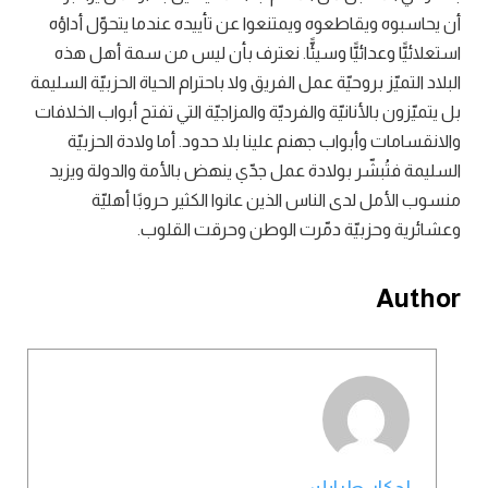
أن يحاسبوه ويقاطعوه ويمتنعوا عن تأييده عندما يتحوّل أداؤه
استعلائيًّا وعدائيًّا وسيئًّا. نعترف بأن ليس من سمة أهل هذه
البلاد التميّز بروحيّة عمل الفريق ولا باحترام الحياة الحزبيّة السليمة
بل يتميّزون بالأنانيّة والفرديّة والمزاجيّة التي تفتح أبواب الخلافات
والانقسامات وأبواب جهنم علينا بلا حدود. أما ولادة الحزبيّة
السليمة فتُبشّر بولادة عمل جدّي ينهض بالأمة والدولة ويزيد
منسوب الأمل لدى الناس الذين عانوا الكثير حروبًا أهليّة
وعشائرية وحزبيّة دمّرت الوطن وحرقت القلوب.
Author