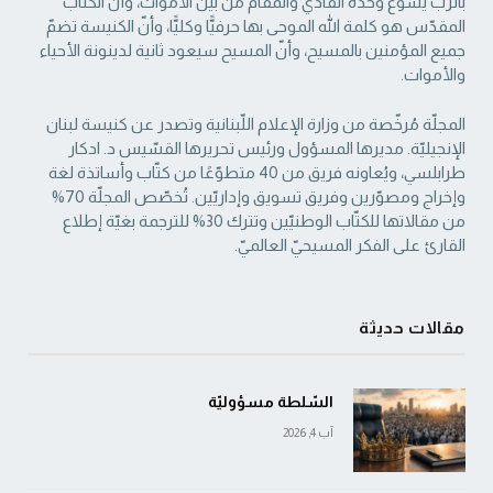
بالرّب يسوع وحده الفادي والمقام من بين الأموات، وأنّ الكتاب
‏المقدّس هو كلمة الله الموحى بها حرفيًّا وكليًّا، وأنّ الكنيسة تضمّ
جميع المؤمنين بالمسيح، وأنّ المسيح ‏سيعود ثانية لدينونة الأحياء
والأموات. ‏
المجلّة مُرخّصة من وزارة الإعلام اللّبنانية وتصدر عن كنيسة لبنان
الإنجيليّة. مديرها المسؤول ‏ورئيس تحريرها القسّيس د. ادكار
طرابلسي، ويُعاونه فريق من 40 متطوّعًا من كتّاب وأساتذة لغة
‏وإخراج ومصوّرين وفريق تسويق وإداريّين. تُخصّص المجلّة 70%
من مقالاتها للكتّاب الوطنيّين ‏وتترك 30% للترجمة بغيّة إطلاع
القارئ على الفكر المسيحيّ العالميّ.‏
مقالات حديثة
السّلطة مسؤوليّة
آب 4, 2026