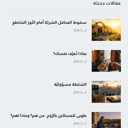
مقالات حديثة
سقوط المحافل السّريّة أمام النّور السّاطع
آب 9, 2026
بماذا تُعرّف نفسك؟
آب 8, 2026
السّلطة مسؤوليّة
آب 4, 2026
طوبى للمساكين بالرّوح: من هم؟ وماذا لهم؟
آب 2, 2026