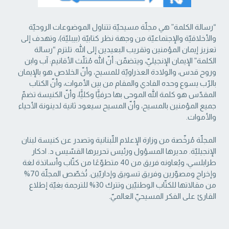
“رسالة الكلمة” هي مجلّة مسيحيّة تتناول الموضوعات الروحيّة
والأخلاقيّة والإجتماعيّة من ‏وجهة نظر كتابيّة (بيبليّة)، وتهدف إلى
تعزيز إيمان المؤمنين وتقريب البعيدين إلى الله. تلتزم “رسالة
‏الكلمة” الإيمان الإنجيليّ، ويتضمّن: أنّ الله مُثلّث الأقانيم: آب وابن
وروح قدس، والولادة العذراويّة ‏للمسيح، وأنّ الخلاص هو بالإيمان
بالرّب يسوع وحده الفادي والمقام من بين الأموات، وأنّ الكتاب
‏المقدّس هو كلمة الله الموحى بها حرفيًّا وكليًّا، وأنّ الكنيسة تضمّ
جميع المؤمنين بالمسيح، وأنّ المسيح ‏سيعود ثانية لدينونة الأحياء
والأموات. ‏
المجلّة مُرخّصة من وزارة الإعلام اللّبنانية وتصدر عن كنيسة لبنان
الإنجيليّة. مديرها المسؤول ‏ورئيس تحريرها القسّيس د. ادكار
طرابلسي، ويُعاونه فريق من 40 متطوّعًا من كتّاب وأساتذة لغة
‏وإخراج ومصوّرين وفريق تسويق وإداريّين. تُخصّص المجلّة 70%
من مقالاتها للكتّاب الوطنيّين ‏وتترك 30% للترجمة بغيّة إطلاع
القارئ على الفكر المسيحيّ العالميّ.‏