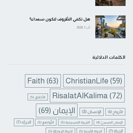
هل تكفي الظّروف لنكون سعداء؟
آب 1, 2026
الكلمات الدلالية
Faith
(63)
ChristianLife
(59)
RisalatAlKalima
(72)
الأخلاق
(5)
الإيمان
(69)
الإنسان
(8)
الأرواح
(6)
الحريّة
(7)
التربية المسيحية
(5)
التّواضع
(5)
الإيمان المسيحيّ
(4)
الحياة
(7)
الحياة الأبدية
(5)
الحياة الروحيّة
(5)