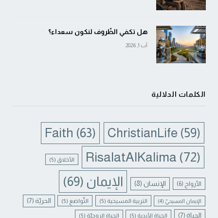
هل تكفي الظّروف لنكون سعداء؟
آب 1, 2026
الكلمات الدلالية
Faith
(63)
ChristianLife
(59)
RisalatAlKalima
(72)
الأخلاق
(5)
الإيمان
(69)
الإنسان
(8)
الأرواح
(6)
الحريّة
(7)
التربية المسيحية
(5)
التّواضع
(5)
الإيمان المسيحيّ
(4)
الحياة
(7)
الحياة الأبدية
(5)
الحياة الروحيّة
(5)