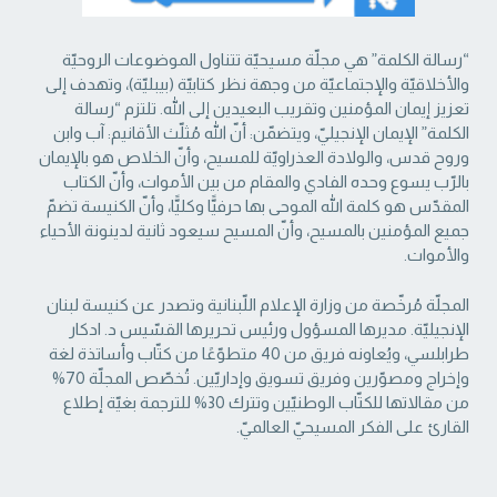
“رسالة الكلمة” هي مجلّة مسيحيّة تتناول الموضوعات الروحيّة
والأخلاقيّة والإجتماعيّة من ‏وجهة نظر كتابيّة (بيبليّة)، وتهدف إلى
تعزيز إيمان المؤمنين وتقريب البعيدين إلى الله. تلتزم “رسالة
‏الكلمة” الإيمان الإنجيليّ، ويتضمّن: أنّ الله مُثلّث الأقانيم: آب وابن
وروح قدس، والولادة العذراويّة ‏للمسيح، وأنّ الخلاص هو بالإيمان
بالرّب يسوع وحده الفادي والمقام من بين الأموات، وأنّ الكتاب
‏المقدّس هو كلمة الله الموحى بها حرفيًّا وكليًّا، وأنّ الكنيسة تضمّ
جميع المؤمنين بالمسيح، وأنّ المسيح ‏سيعود ثانية لدينونة الأحياء
والأموات. ‏
المجلّة مُرخّصة من وزارة الإعلام اللّبنانية وتصدر عن كنيسة لبنان
الإنجيليّة. مديرها المسؤول ‏ورئيس تحريرها القسّيس د. ادكار
طرابلسي، ويُعاونه فريق من 40 متطوّعًا من كتّاب وأساتذة لغة
‏وإخراج ومصوّرين وفريق تسويق وإداريّين. تُخصّص المجلّة 70%
من مقالاتها للكتّاب الوطنيّين ‏وتترك 30% للترجمة بغيّة إطلاع
القارئ على الفكر المسيحيّ العالميّ.‏