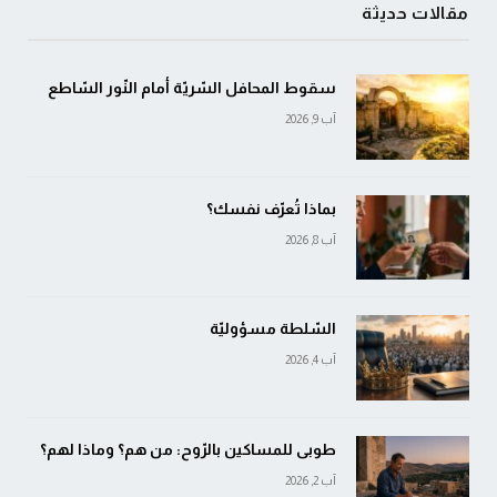
مقالات حديثة
سقوط المحافل السّريّة أمام النّور السّاطع
آب 9, 2026
بماذا تُعرّف نفسك؟
آب 8, 2026
السّلطة مسؤوليّة
آب 4, 2026
طوبى للمساكين بالرّوح: من هم؟ وماذا لهم؟
آب 2, 2026