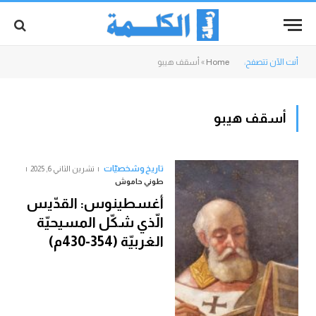
أنت الآن تتصفح:
Home
»
أسقف هيبو
أسقف هيبو
تاريخ وشخصيّات
تشرين الثاني 6, 2025
طوني حاموش
أغسطينوس: القدّيس
الّذي شكّل المسيحيّة
الغربيّة (354-430م)