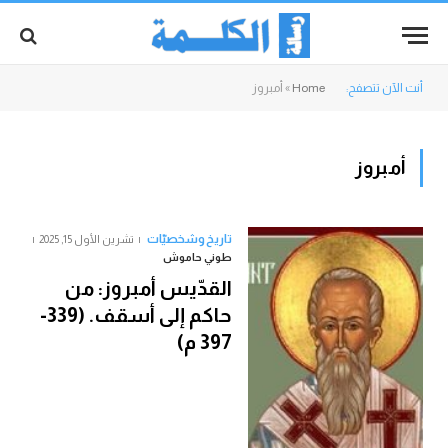
أنت الآن تتصفح:
Home
»
أمبروز
أمبروز
تاريخ وشخصيّات
تشرين الأول 15, 2025
طوني حاموش
القدّيس أمبروز: من
حاكم إلى أسقف. (339-
397 م)