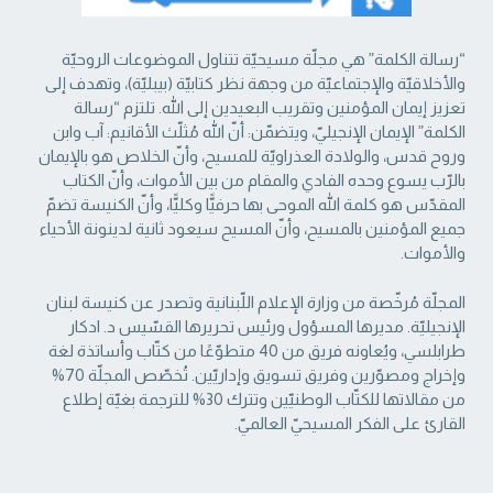
“رسالة الكلمة” هي مجلّة مسيحيّة تتناول الموضوعات الروحيّة
والأخلاقيّة والإجتماعيّة من ‏وجهة نظر كتابيّة (بيبليّة)، وتهدف إلى
تعزيز إيمان المؤمنين وتقريب البعيدين إلى الله. تلتزم “رسالة
‏الكلمة” الإيمان الإنجيليّ، ويتضمّن: أنّ الله مُثلّث الأقانيم: آب وابن
وروح قدس، والولادة العذراويّة ‏للمسيح، وأنّ الخلاص هو بالإيمان
بالرّب يسوع وحده الفادي والمقام من بين الأموات، وأنّ الكتاب
‏المقدّس هو كلمة الله الموحى بها حرفيًّا وكليًّا، وأنّ الكنيسة تضمّ
جميع المؤمنين بالمسيح، وأنّ المسيح ‏سيعود ثانية لدينونة الأحياء
والأموات. ‏
المجلّة مُرخّصة من وزارة الإعلام اللّبنانية وتصدر عن كنيسة لبنان
الإنجيليّة. مديرها المسؤول ‏ورئيس تحريرها القسّيس د. ادكار
طرابلسي، ويُعاونه فريق من 40 متطوّعًا من كتّاب وأساتذة لغة
‏وإخراج ومصوّرين وفريق تسويق وإداريّين. تُخصّص المجلّة 70%
من مقالاتها للكتّاب الوطنيّين ‏وتترك 30% للترجمة بغيّة إطلاع
القارئ على الفكر المسيحيّ العالميّ.‏