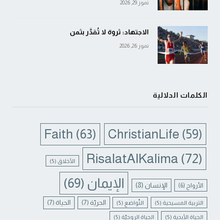
تموز 29, 2026
الاجتهاد: ثروة لا تُقدَّر بثمن
تموز 26, 2026
الكلمات الدلالية
Faith
(63)
ChristianLife
(59)
RisalatAlKalima
(72)
الأخلاق
(5)
الإيمان
(69)
الإنسان
(8)
الأرواح
(6)
الحريّة
(7)
الحياة
(7)
التربية المسيحية
(5)
التّواضع
(5)
الحياة الأبدية
(5)
الحياة الروحيّة
(5)