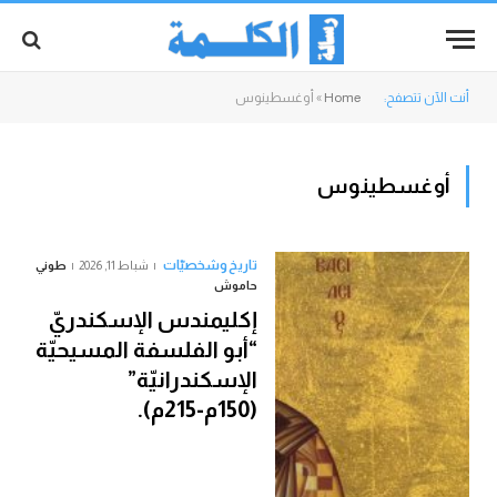
أنت الآن تتصفح:
Home
»
أوغسطينوس
أوغسطينوس
تاريخ وشخصيّات
شباط 11, 2026
طوني
حاموش
إكليمندس الإسكندريّ
“أبو الفلسفة المسيحيّة
الإسكندرانيّة”
(150م-215م).