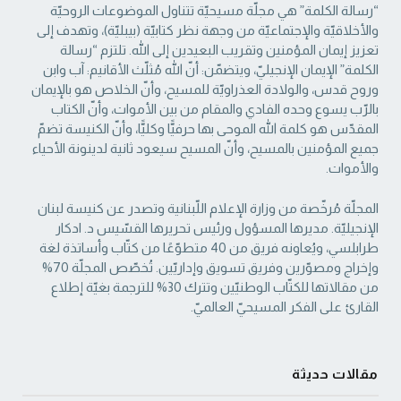
“رسالة الكلمة” هي مجلّة مسيحيّة تتناول الموضوعات الروحيّة
والأخلاقيّة والإجتماعيّة من ‏وجهة نظر كتابيّة (بيبليّة)، وتهدف إلى
تعزيز إيمان المؤمنين وتقريب البعيدين إلى الله. تلتزم “رسالة
‏الكلمة” الإيمان الإنجيليّ، ويتضمّن: أنّ الله مُثلّث الأقانيم: آب وابن
وروح قدس، والولادة العذراويّة ‏للمسيح، وأنّ الخلاص هو بالإيمان
بالرّب يسوع وحده الفادي والمقام من بين الأموات، وأنّ الكتاب
‏المقدّس هو كلمة الله الموحى بها حرفيًّا وكليًّا، وأنّ الكنيسة تضمّ
جميع المؤمنين بالمسيح، وأنّ المسيح ‏سيعود ثانية لدينونة الأحياء
والأموات. ‏
المجلّة مُرخّصة من وزارة الإعلام اللّبنانية وتصدر عن كنيسة لبنان
الإنجيليّة. مديرها المسؤول ‏ورئيس تحريرها القسّيس د. ادكار
طرابلسي، ويُعاونه فريق من 40 متطوّعًا من كتّاب وأساتذة لغة
‏وإخراج ومصوّرين وفريق تسويق وإداريّين. تُخصّص المجلّة 70%
من مقالاتها للكتّاب الوطنيّين ‏وتترك 30% للترجمة بغيّة إطلاع
القارئ على الفكر المسيحيّ العالميّ.‏
مقالات حديثة