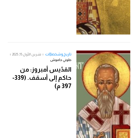
تاريخ وشخصيّات
تشرين الأول 15, 2025
طوني حاموش
القدّيس أمبروز: من
حاكم إلى أسقف. (339-
397 م)