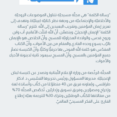
“رسالة الكلمة” هي مجلّة مسيحيّة تتناول الموضوعات الروحيّة
والأخلاقيّة والإجتماعيّة من ‏وجهة نظر كتابيّة (بيبليّة)، وتهدف إلى
تعزيز إيمان المؤمنين وتقريب البعيدين إلى الله. تلتزم “رسالة
‏الكلمة” الإيمان الإنجيليّ، ويتضمّن: أنّ الله مُثلّث الأقانيم: آب وابن
وروح قدس، والولادة العذراويّة ‏للمسيح، وأنّ الخلاص هو بالإيمان
بالرّب يسوع وحده الفادي والمقام من بين الأموات، وأنّ الكتاب
‏المقدّس هو كلمة الله الموحى بها حرفيًّا وكليًّا، وأنّ الكنيسة تضمّ
جميع المؤمنين بالمسيح، وأنّ المسيح ‏سيعود ثانية لدينونة الأحياء
والأموات. ‏
المجلّة مُرخّصة من وزارة الإعلام اللّبنانية وتصدر عن كنيسة لبنان
الإنجيليّة. مديرها المسؤول ‏ورئيس تحريرها القسّيس د. ادكار
طرابلسي، ويُعاونه فريق من 40 متطوّعًا من كتّاب وأساتذة لغة
‏وإخراج ومصوّرين وفريق تسويق وإداريّين. تُخصّص المجلّة 70%
من مقالاتها للكتّاب الوطنيّين ‏وتترك 30% للترجمة بغيّة إطلاع
القارئ على الفكر المسيحيّ العالميّ.‏