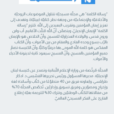
“رسالة الكلمة” هي مجلّة مسيحيّة تتناول الموضوعات الروحيّة
والأخلاقيّة والإجتماعيّة من ‏وجهة نظر كتابيّة (بيبليّة)، وتهدف إلى
تعزيز إيمان المؤمنين وتقريب البعيدين إلى الله. تلتزم “رسالة
‏الكلمة” الإيمان الإنجيليّ، ويتضمّن: أنّ الله مُثلّث الأقانيم: آب وابن
وروح قدس، والولادة العذراويّة ‏للمسيح، وأنّ الخلاص هو بالإيمان
بالرّب يسوع وحده الفادي والمقام من بين الأموات، وأنّ الكتاب
‏المقدّس هو كلمة الله الموحى بها حرفيًّا وكليًّا، وأنّ الكنيسة تضمّ
جميع المؤمنين بالمسيح، وأنّ المسيح ‏سيعود ثانية لدينونة الأحياء
والأموات. ‏
المجلّة مُرخّصة من وزارة الإعلام اللّبنانية وتصدر عن كنيسة لبنان
الإنجيليّة. مديرها المسؤول ‏ورئيس تحريرها القسّيس د. ادكار
طرابلسي، ويُعاونه فريق من 40 متطوّعًا من كتّاب وأساتذة لغة
‏وإخراج ومصوّرين وفريق تسويق وإداريّين. تُخصّص المجلّة 70%
من مقالاتها للكتّاب الوطنيّين ‏وتترك 30% للترجمة بغيّة إطلاع
القارئ على الفكر المسيحيّ العالميّ.‏