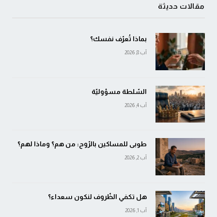
مقالات حديثة
بماذا تُعرّف نفسك؟
آب 8, 2026
السّلطة مسؤوليّة
آب 4, 2026
طوبى للمساكين بالرّوح: من هم؟ وماذا لهم؟
آب 2, 2026
هل تكفي الظّروف لنكون سعداء؟
آب 1, 2026