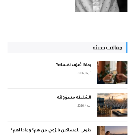
مقالات حديثة
بماذا تُعرّف نفسك؟
آب 8, 2026
السّلطة مسؤوليّة
آب 4, 2026
طوبى للمساكين بالرّوح: من هم؟ وماذا لهم؟