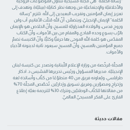
“رسالة الكلمة” هي مجلّة مسيحيّة تتناول الموضوعات الروحيّة
والأخلاقيّة والإجتماعيّة من ‏وجهة نظر كتابيّة (بيبليّة)، وتهدف إلى
تعزيز إيمان المؤمنين وتقريب البعيدين إلى الله. تلتزم “رسالة
‏الكلمة” الإيمان الإنجيليّ، ويتضمّن: أنّ الله مُثلّث الأقانيم: آب وابن
وروح قدس، والولادة العذراويّة ‏للمسيح، وأنّ الخلاص هو بالإيمان
بالرّب يسوع وحده الفادي والمقام من بين الأموات، وأنّ الكتاب
‏المقدّس هو كلمة الله الموحى بها حرفيًّا وكليًّا، وأنّ الكنيسة تضمّ
جميع المؤمنين بالمسيح، وأنّ المسيح ‏سيعود ثانية لدينونة الأحياء
والأموات. ‏
المجلّة مُرخّصة من وزارة الإعلام اللّبنانية وتصدر عن كنيسة لبنان
الإنجيليّة. مديرها المسؤول ‏ورئيس تحريرها القسّيس د. ادكار
طرابلسي، ويُعاونه فريق من 40 متطوّعًا من كتّاب وأساتذة لغة
‏وإخراج ومصوّرين وفريق تسويق وإداريّين. تُخصّص المجلّة 70%
من مقالاتها للكتّاب الوطنيّين ‏وتترك 30% للترجمة بغيّة إطلاع
القارئ على الفكر المسيحيّ العالميّ.‏
مقالات حديثة