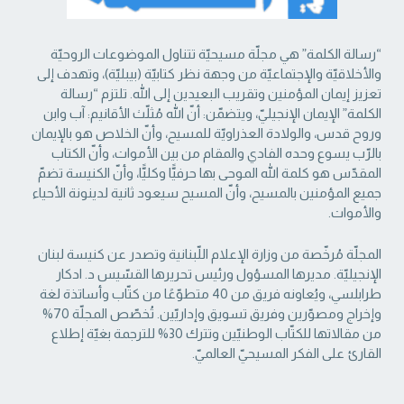
“رسالة الكلمة” هي مجلّة مسيحيّة تتناول الموضوعات الروحيّة
والأخلاقيّة والإجتماعيّة من ‏وجهة نظر كتابيّة (بيبليّة)، وتهدف إلى
تعزيز إيمان المؤمنين وتقريب البعيدين إلى الله. تلتزم “رسالة
‏الكلمة” الإيمان الإنجيليّ، ويتضمّن: أنّ الله مُثلّث الأقانيم: آب وابن
وروح قدس، والولادة العذراويّة ‏للمسيح، وأنّ الخلاص هو بالإيمان
بالرّب يسوع وحده الفادي والمقام من بين الأموات، وأنّ الكتاب
‏المقدّس هو كلمة الله الموحى بها حرفيًّا وكليًّا، وأنّ الكنيسة تضمّ
جميع المؤمنين بالمسيح، وأنّ المسيح ‏سيعود ثانية لدينونة الأحياء
والأموات. ‏
المجلّة مُرخّصة من وزارة الإعلام اللّبنانية وتصدر عن كنيسة لبنان
الإنجيليّة. مديرها المسؤول ‏ورئيس تحريرها القسّيس د. ادكار
طرابلسي، ويُعاونه فريق من 40 متطوّعًا من كتّاب وأساتذة لغة
‏وإخراج ومصوّرين وفريق تسويق وإداريّين. تُخصّص المجلّة 70%
من مقالاتها للكتّاب الوطنيّين ‏وتترك 30% للترجمة بغيّة إطلاع
القارئ على الفكر المسيحيّ العالميّ.‏