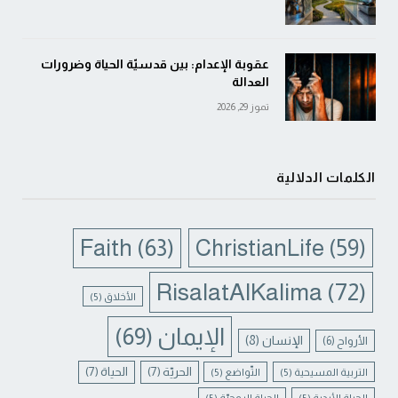
عقوبة الإعدام: بين قدسيّة الحياة وضرورات
العدالة
تموز 29, 2026
الكلمات الدلالية
Faith
(63)
ChristianLife
(59)
RisalatAlKalima
(72)
الأخلاق
(5)
الإيمان
(69)
الإنسان
(8)
الأرواح
(6)
الحريّة
(7)
الحياة
(7)
التربية المسيحية
(5)
التّواضع
(5)
الحياة الأبدية
(5)
الحياة الروحيّة
(5)