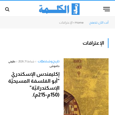
أنت الآن تتصفح:
Home
»
الإعترافات
الإعترافات
تاريخ وشخصيّات
شباط 11, 2026
طوني
حاموش
إكليمندس الإسكندريّ
“أبو الفلسفة المسيحيّة
الإسكندرانيّة”
(150م-215م).