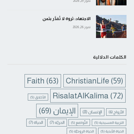
تموز 29, 2026
الاجتهاد: ثروة لا تُقدَّر بثمن
تموز 26, 2026
الكلمات الدلالية
Faith
(63)
ChristianLife
(59)
RisalatAlKalima
(72)
الأخلاق
(5)
الإيمان
(69)
الإنسان
(8)
الأرواح
(6)
الحريّة
(7)
الحياة
(7)
التربية المسيحية
(5)
التّواضع
(5)
الحياة الأبدية
(5)
الحياة الروحيّة
(5)