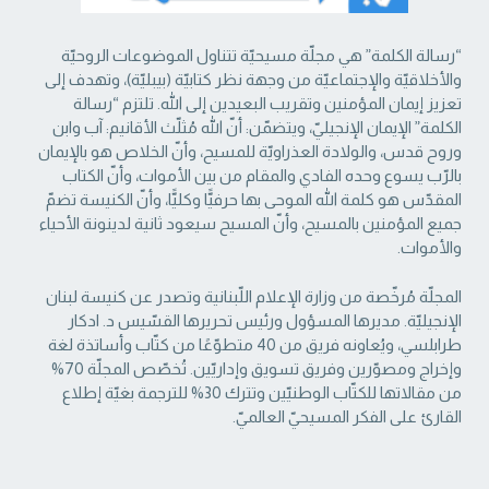
“رسالة الكلمة” هي مجلّة مسيحيّة تتناول الموضوعات الروحيّة
والأخلاقيّة والإجتماعيّة من ‏وجهة نظر كتابيّة (بيبليّة)، وتهدف إلى
تعزيز إيمان المؤمنين وتقريب البعيدين إلى الله. تلتزم “رسالة
‏الكلمة” الإيمان الإنجيليّ، ويتضمّن: أنّ الله مُثلّث الأقانيم: آب وابن
وروح قدس، والولادة العذراويّة ‏للمسيح، وأنّ الخلاص هو بالإيمان
بالرّب يسوع وحده الفادي والمقام من بين الأموات، وأنّ الكتاب
‏المقدّس هو كلمة الله الموحى بها حرفيًّا وكليًّا، وأنّ الكنيسة تضمّ
جميع المؤمنين بالمسيح، وأنّ المسيح ‏سيعود ثانية لدينونة الأحياء
والأموات. ‏
المجلّة مُرخّصة من وزارة الإعلام اللّبنانية وتصدر عن كنيسة لبنان
الإنجيليّة. مديرها المسؤول ‏ورئيس تحريرها القسّيس د. ادكار
طرابلسي، ويُعاونه فريق من 40 متطوّعًا من كتّاب وأساتذة لغة
‏وإخراج ومصوّرين وفريق تسويق وإداريّين. تُخصّص المجلّة 70%
من مقالاتها للكتّاب الوطنيّين ‏وتترك 30% للترجمة بغيّة إطلاع
القارئ على الفكر المسيحيّ العالميّ.‏