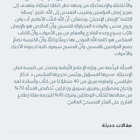
والأخلاقيّة والإجتماعيّة من ‏وجهة نظر كتابيّة (بيبليّة)، وتهدف إلى
تعزيز إيمان المؤمنين وتقريب البعيدين إلى الله. تلتزم “رسالة
‏الكلمة” الإيمان الإنجيليّ، ويتضمّن: أنّ الله مُثلّث الأقانيم: آب وابن
وروح قدس، والولادة العذراويّة ‏للمسيح، وأنّ الخلاص هو بالإيمان
بالرّب يسوع وحده الفادي والمقام من بين الأموات، وأنّ الكتاب
‏المقدّس هو كلمة الله الموحى بها حرفيًّا وكليًّا، وأنّ الكنيسة تضمّ
جميع المؤمنين بالمسيح، وأنّ المسيح ‏سيعود ثانية لدينونة الأحياء
والأموات. ‏
المجلّة مُرخّصة من وزارة الإعلام اللّبنانية وتصدر عن كنيسة لبنان
الإنجيليّة. مديرها المسؤول ‏ورئيس تحريرها القسّيس د. ادكار
طرابلسي، ويُعاونه فريق من 40 متطوّعًا من كتّاب وأساتذة لغة
‏وإخراج ومصوّرين وفريق تسويق وإداريّين. تُخصّص المجلّة 70%
من مقالاتها للكتّاب الوطنيّين ‏وتترك 30% للترجمة بغيّة إطلاع
القارئ على الفكر المسيحيّ العالميّ.‏
مقالات حديثة