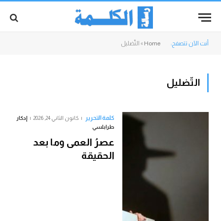
أنت الآن تتصفح:
Home
»
التّضليل
التّضليل
كلمة التحرير
كانون الثاني 24, 2026
إدكار
طرابلسي
عصرُ العمى وما بعد
الحقيقة