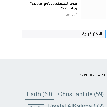
طوبى للمساكين بالرّوح: من هم؟
وماذا لهم؟
آب 2, 2026
الأكثر قراءة
الكلمات الدلالية
Faith
(63)
ChristianLife
(59)
RisalatAlKalima
(72)