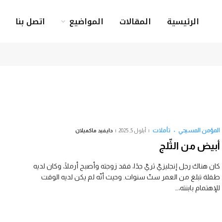
الرئيسية
المقالات
المواضيع
اتصل بنا
المؤمن المسيحي
تأملات
أيلول 5, 2025
دايفيد ماكميلان
أبيض من الثّلج
كان هناك رجل إنجليزيّ ثريّ جدًا، فقد زوجته وأصبح أرملًا، وكان لديه
طفلة تبلغ من العمر ستّ سنوات. وحيث أنّه لم يكن لديه الوقت
للإهتمام بابنته،…