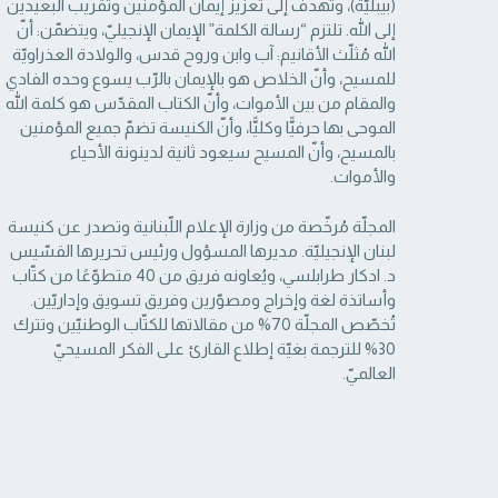
(بيبليّة)، وتهدف إلى تعزيز إيمان المؤمنين وتقريب البعيدين
إلى الله. تلتزم “رسالة ‏الكلمة” الإيمان الإنجيليّ، ويتضمّن: أنّ
الله مُثلّث الأقانيم: آب وابن وروح قدس، والولادة العذراويّة
‏للمسيح، وأنّ الخلاص هو بالإيمان بالرّب يسوع وحده الفادي
والمقام من بين الأموات، وأنّ الكتاب ‏المقدّس هو كلمة الله
الموحى بها حرفيًّا وكليًّا، وأنّ الكنيسة تضمّ جميع المؤمنين
بالمسيح، وأنّ المسيح ‏سيعود ثانية لدينونة الأحياء
والأموات. ‏
المجلّة مُرخّصة من وزارة الإعلام اللّبنانية وتصدر عن كنيسة
لبنان الإنجيليّة. مديرها المسؤول ‏ورئيس تحريرها القسّيس
د. ادكار طرابلسي، ويُعاونه فريق من 40 متطوّعًا من كتّاب
وأساتذة لغة ‏وإخراج ومصوّرين وفريق تسويق وإداريّين.
تُخصّص المجلّة 70% من مقالاتها للكتّاب الوطنيّين ‏وتترك
30% للترجمة بغيّة إطلاع القارئ على الفكر المسيحيّ
العالميّ.‏