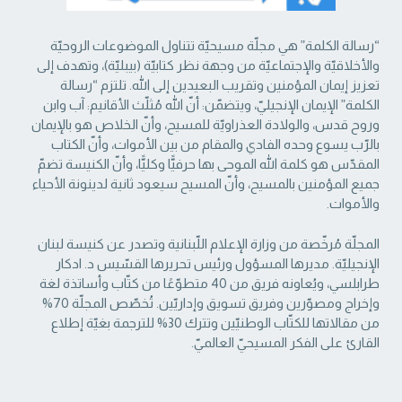
“رسالة الكلمة” هي مجلّة مسيحيّة تتناول الموضوعات الروحيّة
والأخلاقيّة والإجتماعيّة من ‏وجهة نظر كتابيّة (بيبليّة)، وتهدف إلى
تعزيز إيمان المؤمنين وتقريب البعيدين إلى الله. تلتزم “رسالة
‏الكلمة” الإيمان الإنجيليّ، ويتضمّن: أنّ الله مُثلّث الأقانيم: آب وابن
وروح قدس، والولادة العذراويّة ‏للمسيح، وأنّ الخلاص هو بالإيمان
بالرّب يسوع وحده الفادي والمقام من بين الأموات، وأنّ الكتاب
‏المقدّس هو كلمة الله الموحى بها حرفيًّا وكليًّا، وأنّ الكنيسة تضمّ
جميع المؤمنين بالمسيح، وأنّ المسيح ‏سيعود ثانية لدينونة الأحياء
والأموات. ‏
المجلّة مُرخّصة من وزارة الإعلام اللّبنانية وتصدر عن كنيسة لبنان
الإنجيليّة. مديرها المسؤول ‏ورئيس تحريرها القسّيس د. ادكار
طرابلسي، ويُعاونه فريق من 40 متطوّعًا من كتّاب وأساتذة لغة
‏وإخراج ومصوّرين وفريق تسويق وإداريّين. تُخصّص المجلّة 70%
من مقالاتها للكتّاب الوطنيّين ‏وتترك 30% للترجمة بغيّة إطلاع
القارئ على الفكر المسيحيّ العالميّ.‏