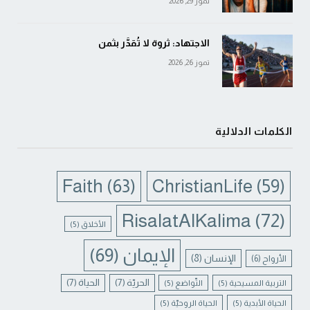
تموز 29, 2026
الاجتهاد: ثروة لا تُقدَّر بثمن
تموز 26, 2026
الكلمات الدلالية
Faith
(63)
ChristianLife
(59)
RisalatAlKalima
(72)
الأخلاق
(5)
الإيمان
(69)
الإنسان
(8)
الأرواح
(6)
الحريّة
(7)
الحياة
(7)
التربية المسيحية
(5)
التّواضع
(5)
الحياة الأبدية
(5)
الحياة الروحيّة
(5)