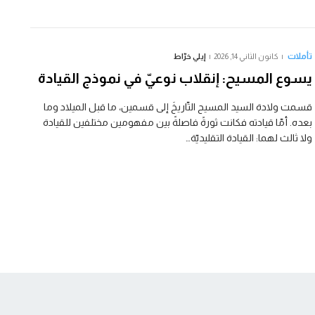
تأملات
كانون الثاني 14, 2026
إيلي خرّاط
يسوع المسيح: إنقلاب نوعيّ في نموذج القيادة
قسمت ولادة السيد المسيح التّاريخَ إلى قسمين، ما قبل الميلاد وما
بعده. أمّا قيادته فكانت ثورةً فاصلةً بين مفهومين مختلفين للقيادة
ولا ثالث لهما: القيادة التقليديّة…