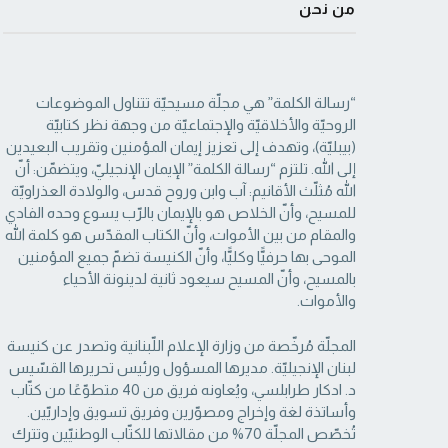
من نحن
“رسالة الكلمة” هي مجلّة مسيحيّة تتناول الموضوعات
الروحيّة والأخلاقيّة والإجتماعيّة من ‏وجهة نظر كتابيّة
(بيبليّة)، وتهدف إلى تعزيز إيمان المؤمنين وتقريب البعيدين
إلى الله. تلتزم “رسالة ‏الكلمة” الإيمان الإنجيليّ، ويتضمّن: أنّ
الله مُثلّث الأقانيم: آب وابن وروح قدس، والولادة العذراويّة
‏للمسيح، وأنّ الخلاص هو بالإيمان بالرّب يسوع وحده الفادي
والمقام من بين الأموات، وأنّ الكتاب ‏المقدّس هو كلمة الله
الموحى بها حرفيًّا وكليًّا، وأنّ الكنيسة تضمّ جميع المؤمنين
بالمسيح، وأنّ المسيح ‏سيعود ثانية لدينونة الأحياء
والأموات. ‏
المجلّة مُرخّصة من وزارة الإعلام اللّبنانية وتصدر عن كنيسة
لبنان الإنجيليّة. مديرها المسؤول ‏ورئيس تحريرها القسّيس
د. ادكار طرابلسي، ويُعاونه فريق من 40 متطوّعًا من كتّاب
وأساتذة لغة ‏وإخراج ومصوّرين وفريق تسويق وإداريّين.
تُخصّص المجلّة 70% من مقالاتها للكتّاب الوطنيّين ‏وتترك