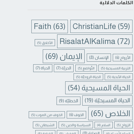
الكلمات الدلالية
Faith
(63)
ChristianLife
(59)
RisalatAlKalima
(72)
الأخلاق
(5)
الإيمان
(69)
الإنسان
(8)
الأرواح
(6)
الحريّة
(7)
الحياة
(7)
التربية المسيحية
(5)
التّواضع
(5)
الحياة الأبدية
(5)
الحياة الروحيّة
(5)
الحياة المسيحية
(54)
الحياة المسيحيّة
(19)
الخطيّة
(9)
الخلاص
(65)
الخوف
(6)
الخوف من الموت
(5)
الزواج
(5)
السياسة والدين
(5)
الشيطان
(5)
السلام
(4)
الصلاة
(8)
الغفران
(5)
القيادة
(5)
الصحّة النّفسيّة
(4)