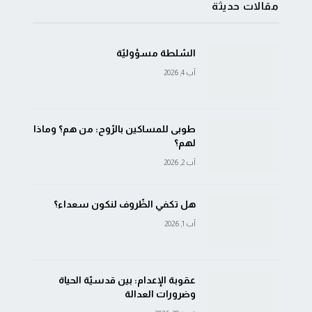
مقالات حديثة
السّلطة مسؤوليّة
آب 4, 2026
طوبى للمساكين بالرّوح: من هم؟ وماذا
لهم؟
آب 2, 2026
هل تكفي الظّروف لنكون سعداء؟
آب 1, 2026
عقوبة الإعدام: بين قدسيّة الحياة
وضرورات العدالة