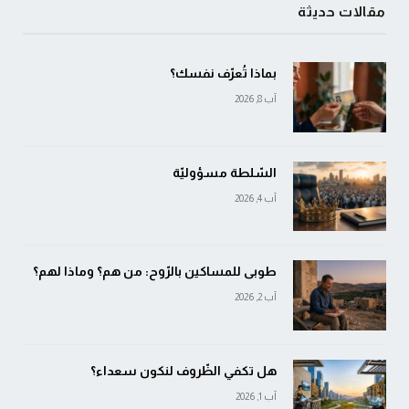
مقالات حديثة
بماذا تُعرّف نفسك؟
آب 8, 2026
السّلطة مسؤوليّة
آب 4, 2026
طوبى للمساكين بالرّوح: من هم؟ وماذا لهم؟
آب 2, 2026
هل تكفي الظّروف لنكون سعداء؟
آب 1, 2026