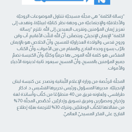
“رسالة الكلمة” هي مجلّة مسيحيّة تتناول الموضوعات الروحيّة
والأخلاقيّة والإجتماعيّة من ‏وجهة نظر كتابيّة (بيبليّة)، وتهدف إلى
تعزيز إيمان المؤمنين وتقريب البعيدين إلى الله. تلتزم “رسالة
‏الكلمة” الإيمان الإنجيليّ، ويتضمّن: أنّ الله مُثلّث الأقانيم: آب وابن
وروح قدس، والولادة العذراويّة ‏للمسيح، وأنّ الخلاص هو بالإيمان
بالرّب يسوع وحده الفادي والمقام من بين الأموات، وأنّ الكتاب
‏المقدّس هو كلمة الله الموحى بها حرفيًّا وكليًّا، وأنّ الكنيسة تضمّ
جميع المؤمنين بالمسيح، وأنّ المسيح ‏سيعود ثانية لدينونة الأحياء
والأموات. ‏
المجلّة مُرخّصة من وزارة الإعلام اللّبنانية وتصدر عن كنيسة لبنان
الإنجيليّة. مديرها المسؤول ‏ورئيس تحريرها القسّيس د. ادكار
طرابلسي، ويُعاونه فريق من 40 متطوّعًا من كتّاب وأساتذة لغة
‏وإخراج ومصوّرين وفريق تسويق وإداريّين. تُخصّص المجلّة 70%
من مقالاتها للكتّاب الوطنيّين ‏وتترك 30% للترجمة بغيّة إطلاع
القارئ على الفكر المسيحيّ العالميّ.‏