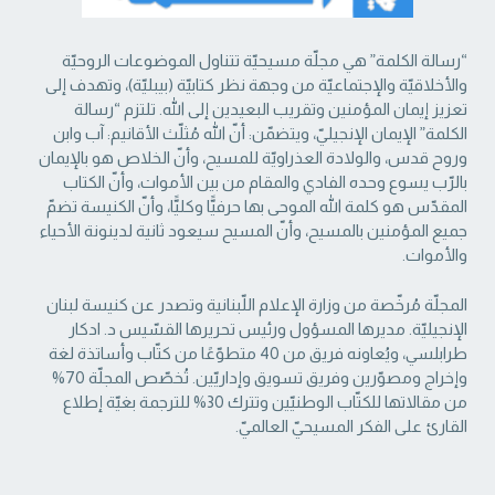
“رسالة الكلمة” هي مجلّة مسيحيّة تتناول الموضوعات الروحيّة
والأخلاقيّة والإجتماعيّة من ‏وجهة نظر كتابيّة (بيبليّة)، وتهدف إلى
تعزيز إيمان المؤمنين وتقريب البعيدين إلى الله. تلتزم “رسالة
‏الكلمة” الإيمان الإنجيليّ، ويتضمّن: أنّ الله مُثلّث الأقانيم: آب وابن
وروح قدس، والولادة العذراويّة ‏للمسيح، وأنّ الخلاص هو بالإيمان
بالرّب يسوع وحده الفادي والمقام من بين الأموات، وأنّ الكتاب
‏المقدّس هو كلمة الله الموحى بها حرفيًّا وكليًّا، وأنّ الكنيسة تضمّ
جميع المؤمنين بالمسيح، وأنّ المسيح ‏سيعود ثانية لدينونة الأحياء
والأموات. ‏
المجلّة مُرخّصة من وزارة الإعلام اللّبنانية وتصدر عن كنيسة لبنان
الإنجيليّة. مديرها المسؤول ‏ورئيس تحريرها القسّيس د. ادكار
طرابلسي، ويُعاونه فريق من 40 متطوّعًا من كتّاب وأساتذة لغة
‏وإخراج ومصوّرين وفريق تسويق وإداريّين. تُخصّص المجلّة 70%
من مقالاتها للكتّاب الوطنيّين ‏وتترك 30% للترجمة بغيّة إطلاع
القارئ على الفكر المسيحيّ العالميّ.‏