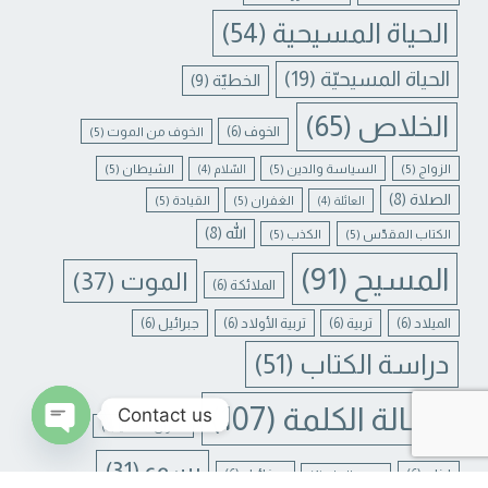
الحياة المسيحية
(54)
الحياة المسيحيّة
(19)
الخطيّة
(9)
الخلاص
(65)
الخوف
(6)
الخوف من الموت
(5)
الزواج
(5)
السياسة والدين
(5)
الشيطان
(5)
السّلام
(4)
الصلاة
(8)
الغفران
(5)
القيادة
(5)
العائلة
(4)
الله
(8)
الكتاب المقدّس
(5)
الكذب
(5)
المسيح
(91)
الموت
(37)
الملائكة
(6)
الميلاد
(6)
تربية
(6)
تربية الأولاد
(6)
جبرائيل
(6)
دراسة الكتاب
(51)
رسالة الكلمة
(107)
Contact us
غفران الخطايا
(4)
N CHATY
يسوع
(31)
لبنان
(6)
ميخائيل
(6)
معنى الحياة
(4)