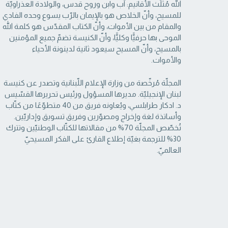
الله مُثلّث الأقانيم: آب وابن وروح قدس، والولادة العذراويّة
‏للمسيح، وأنّ الخلاص هو بالإيمان بالرّب يسوع وحده الفادي
والمقام من بين الأموات، وأنّ الكتاب ‏المقدّس هو كلمة الله
الموحى بها حرفيًّا وكليًّا، وأنّ الكنيسة تضمّ جميع المؤمنين
بالمسيح، وأنّ المسيح ‏سيعود ثانية لدينونة الأحياء
والأموات. ‏
المجلّة مُرخّصة من وزارة الإعلام اللّبنانية وتصدر عن كنيسة
لبنان الإنجيليّة. مديرها المسؤول ‏ورئيس تحريرها القسّيس
د. ادكار طرابلسي، ويُعاونه فريق من 40 متطوّعًا من كتّاب
وأساتذة لغة ‏وإخراج ومصوّرين وفريق تسويق وإداريّين.
تُخصّص المجلّة 70% من مقالاتها للكتّاب الوطنيّين ‏وتترك
30% للترجمة بغيّة إطلاع القارئ على الفكر المسيحيّ
العالميّ.‏