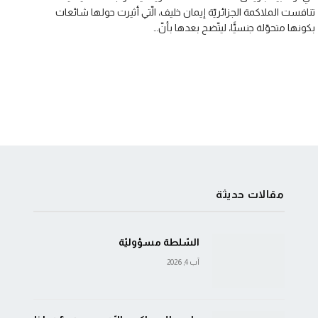
تنافست الملاكمة الجزائريّة إيمان خليف، الّتي أثيرت حولها شائعات
بكونها متحوّلة جنسيًّا، ليتّضح بعدها بأنّ…
مقالات حديثة
السّلطة مسؤوليّة
آب 4, 2026