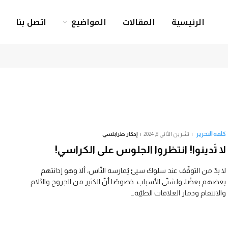
الرئيسية
المقالات
المواضيع
اتصل بنا
كلمة التحرير
تشرين الثاني 8, 2024
إدكار طرابلسي
لا تَدينوا! انتظروا الجلوس على الكراسي!
لا بدّ من التوقّف عند سلوك سيئ يُمارسه النّاس، ألا وهو إدانتهم
بعضهم بعضًا، ولشتّى الأسباب. خصوصًا أنّ الكثير من الجروح والآلام
والانتقام ودمار العلاقات الطيّبة…