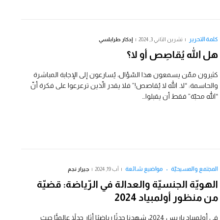
كلمة التحرير
تشرين الثاني 3, 2024
إدكار طرابلسي
هل الله يُقاصِص أو لا؟
كثيرون ممّن يسمعون هذا السّؤال، يُسارعون إلى الإجابة المباشرة
والحاسمة: “لا. الله لا يُقاصص!” فلا يقدر الّذين ترعرعوا على فكرة أنّ
“الله محبّة” فقط أن يقبلوا…
المجتمع والمسيحيّة
مواضيع شائعة
آب 19, 2024
جيرار نجم
الهويّة الجنسيّة والعدالة في الرّياضة: قضيّة
من منظور أولمبياد 2024
في أولمبياد باريس 2024، شهدنا حدثًا رياضيًا أثار جدلاً عالميًّا حيث