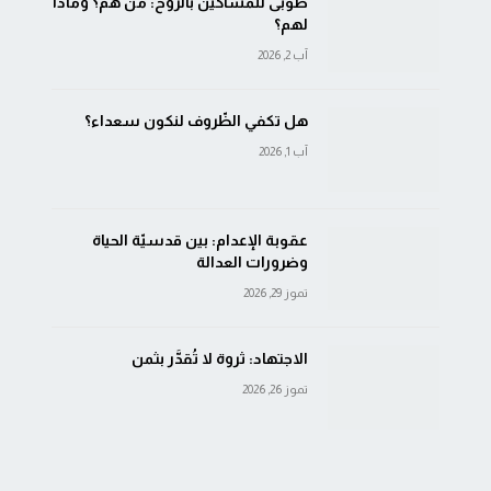
طوبى للمساكين بالرّوح: من هم؟ وماذا
لهم؟
آب 2, 2026
هل تكفي الظّروف لنكون سعداء؟
آب 1, 2026
عقوبة الإعدام: بين قدسيّة الحياة
وضرورات العدالة
تموز 29, 2026
الاجتهاد: ثروة لا تُقدَّر بثمن
تموز 26, 2026