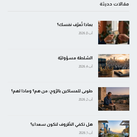
مقالات حديثة
بماذا تُعرّف نفسك؟
آب 8, 2026
السّلطة مسؤوليّة
آب 4, 2026
طوبى للمساكين بالرّوح: من هم؟ وماذا لهم؟
آب 2, 2026
هل تكفي الظّروف لنكون سعداء؟
آب 1, 2026