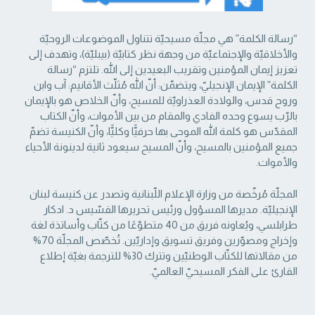
“رسالة الكلمة” هي مجلّة مسيحيّة تتناول الموضوعات الروحيّة
والأخلاقيّة والإجتماعيّة من ‏وجهة نظر كتابيّة (بيبليّة)، وتهدف إلى
تعزيز إيمان المؤمنين وتقريب البعيدين إلى الله. تلتزم “رسالة
‏الكلمة” الإيمان الإنجيليّ، ويتضمّن: أنّ الله مُثلّث الأقانيم: آب وابن
وروح قدس، والولادة العذراويّة ‏للمسيح، وأنّ الخلاص هو بالإيمان
بالرّب يسوع وحده الفادي والمقام من بين الأموات، وأنّ الكتاب
‏المقدّس هو كلمة الله الموحى بها حرفيًّا وكليًّا، وأنّ الكنيسة تضمّ
جميع المؤمنين بالمسيح، وأنّ المسيح ‏سيعود ثانية لدينونة الأحياء
والأموات. ‏
المجلّة مُرخّصة من وزارة الإعلام اللّبنانية وتصدر عن كنيسة لبنان
الإنجيليّة. مديرها المسؤول ‏ورئيس تحريرها القسّيس د. ادكار
طرابلسي، ويُعاونه فريق من 40 متطوّعًا من كتّاب وأساتذة لغة
‏وإخراج ومصوّرين وفريق تسويق وإداريّين. تُخصّص المجلّة 70%
من مقالاتها للكتّاب الوطنيّين ‏وتترك 30% للترجمة بغيّة إطلاع
القارئ على الفكر المسيحيّ العالميّ.‏