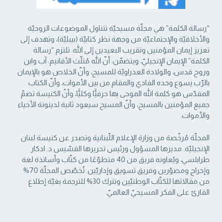
“رسالة الكلمة” هي مجلّة مسيحيّة تتناول الموضوعات الروحيّة
والأخلاقيّة والإجتماعيّة من ‏وجهة نظر كتابيّة (بيبليّة)، وتهدف إلى
تعزيز إيمان المؤمنين وتقريب البعيدين إلى الله. تلتزم “رسالة
‏الكلمة” الإيمان الإنجيليّ، ويتضمّن: أنّ الله مُثلّث الأقانيم: آب وابن
وروح قدس، والولادة العذراويّة ‏للمسيح، وأنّ الخلاص هو بالإيمان
بالرّب يسوع وحده الفادي والمقام من بين الأموات، وأنّ الكتاب
‏المقدّس هو كلمة الله الموحى بها حرفيًّا وكليًّا، وأنّ الكنيسة تضمّ
جميع المؤمنين بالمسيح، وأنّ المسيح ‏سيعود ثانية لدينونة الأحياء
والأموات. ‏
المجلّة مُرخّصة من وزارة الإعلام اللّبنانية وتصدر عن كنيسة لبنان
الإنجيليّة. مديرها المسؤول ‏ورئيس تحريرها القسّيس د. ادكار
طرابلسي، ويُعاونه فريق من 40 متطوّعًا من كتّاب وأساتذة لغة
‏وإخراج ومصوّرين وفريق تسويق وإداريّين. تُخصّص المجلّة 70%
من مقالاتها للكتّاب الوطنيّين ‏وتترك 30% للترجمة بغيّة إطلاع
القارئ على الفكر المسيحيّ العالميّ.‏