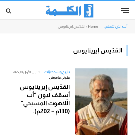
أنت الآن تتصفح:
Home
»
القدّيس إيرينايوس
القدّيس إيرينايوس
تاريخ وشخصيّات
كانون الأول 10, 2025
طوني حاموش
القدّيس إيرينايوس
أسقف ليون “أب
الّلاهوت المسيحي”
(130م – 202م).