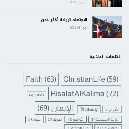
تموز 29, 2026
الاجتهاد: ثروة لا تُقدَّر بثمن
تموز 26, 2026
الكلمات الدلالية
Faith
(63)
ChristianLife
(59)
RisalatAlKalima
(72)
الأخلاق
(5)
الإيمان
(69)
الإنسان
(8)
الأرواح
(6)
الحريّة
(7)
الحياة
(7)
التربية المسيحية
(5)
التّواضع
(5)
الحياة الأبدية
(5)
الحياة الروحيّة
(5)