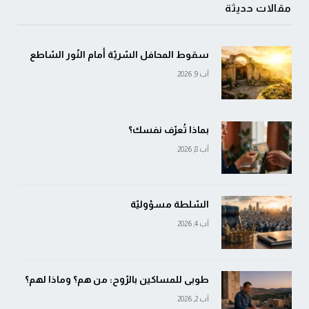
مقالات حديثة
سقوط المحافل السّريّة أمام النّور السّاطع
آب 9, 2026
بماذا تُعرّف نفسك؟
آب 8, 2026
السّلطة مسؤوليّة
آب 4, 2026
طوبى للمساكين بالرّوح: من هم؟ وماذا لهم؟
آب 2, 2026