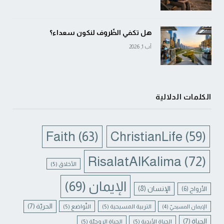
هل تكفي الظّروف لنكون سعداء؟
آب 1, 2026
الكلمات الدلالية
Faith
(63)
ChristianLife
(59)
RisalatAlKalima
(72)
الأخلاق
(5)
الإيمان
(69)
الإنسان
(8)
الأرواح
(6)
الحريّة
(7)
التربية المسيحية
(5)
التّواضع
(5)
الإيمان المسيحيّ
(4)
الحياة
(7)
الحياة الأبدية
(5)
الحياة الروحيّة
(5)