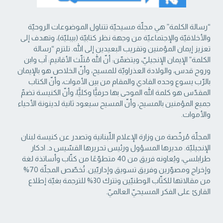
“رسالة الكلمة” هي مجلّة مسيحيّة تتناول الموضوعات الروحيّة
والأخلاقيّة والإجتماعيّة من ‏وجهة نظر كتابيّة (بيبليّة)، وتهدف إلى
تعزيز إيمان المؤمنين وتقريب البعيدين إلى الله. تلتزم “رسالة
‏الكلمة” الإيمان الإنجيليّ، ويتضمّن: أنّ الله مُثلّث الأقانيم: آب وابن
وروح قدس، والولادة العذراويّة ‏للمسيح، وأنّ الخلاص هو بالإيمان
بالرّب يسوع وحده الفادي والمقام من بين الأموات، وأنّ الكتاب
‏المقدّس هو كلمة الله الموحى بها حرفيًّا وكليًّا، وأنّ الكنيسة تضمّ
جميع المؤمنين بالمسيح، وأنّ المسيح ‏سيعود ثانية لدينونة الأحياء
والأموات. ‏
المجلّة مُرخّصة من وزارة الإعلام اللّبنانية وتصدر عن كنيسة لبنان
الإنجيليّة. مديرها المسؤول ‏ورئيس تحريرها القسّيس د. ادكار
طرابلسي، ويُعاونه فريق من 40 متطوّعًا من كتّاب وأساتذة لغة
‏وإخراج ومصوّرين وفريق تسويق وإداريّين. تُخصّص المجلّة 70%
من مقالاتها للكتّاب الوطنيّين ‏وتترك 30% للترجمة بغيّة إطلاع
القارئ على الفكر المسيحيّ العالميّ.‏