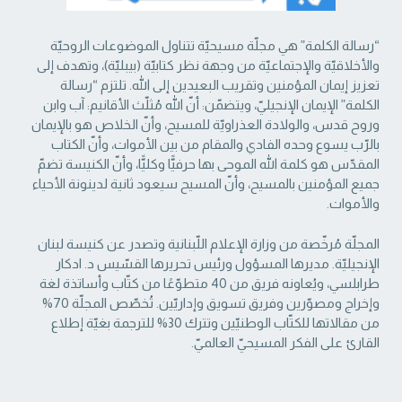
“رسالة الكلمة” هي مجلّة مسيحيّة تتناول الموضوعات الروحيّة
والأخلاقيّة والإجتماعيّة من ‏وجهة نظر كتابيّة (بيبليّة)، وتهدف إلى
تعزيز إيمان المؤمنين وتقريب البعيدين إلى الله. تلتزم “رسالة
‏الكلمة” الإيمان الإنجيليّ، ويتضمّن: أنّ الله مُثلّث الأقانيم: آب وابن
وروح قدس، والولادة العذراويّة ‏للمسيح، وأنّ الخلاص هو بالإيمان
بالرّب يسوع وحده الفادي والمقام من بين الأموات، وأنّ الكتاب
‏المقدّس هو كلمة الله الموحى بها حرفيًّا وكليًّا، وأنّ الكنيسة تضمّ
جميع المؤمنين بالمسيح، وأنّ المسيح ‏سيعود ثانية لدينونة الأحياء
والأموات. ‏
المجلّة مُرخّصة من وزارة الإعلام اللّبنانية وتصدر عن كنيسة لبنان
الإنجيليّة. مديرها المسؤول ‏ورئيس تحريرها القسّيس د. ادكار
طرابلسي، ويُعاونه فريق من 40 متطوّعًا من كتّاب وأساتذة لغة
‏وإخراج ومصوّرين وفريق تسويق وإداريّين. تُخصّص المجلّة 70%
من مقالاتها للكتّاب الوطنيّين ‏وتترك 30% للترجمة بغيّة إطلاع
القارئ على الفكر المسيحيّ العالميّ.‏