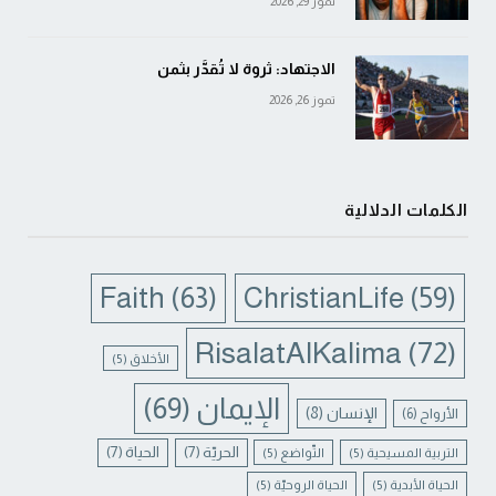
تموز 29, 2026
الاجتهاد: ثروة لا تُقدَّر بثمن
تموز 26, 2026
الكلمات الدلالية
Faith
(63)
ChristianLife
(59)
RisalatAlKalima
(72)
الأخلاق
(5)
الإيمان
(69)
الإنسان
(8)
الأرواح
(6)
الحريّة
(7)
الحياة
(7)
التربية المسيحية
(5)
التّواضع
(5)
الحياة الأبدية
(5)
الحياة الروحيّة
(5)