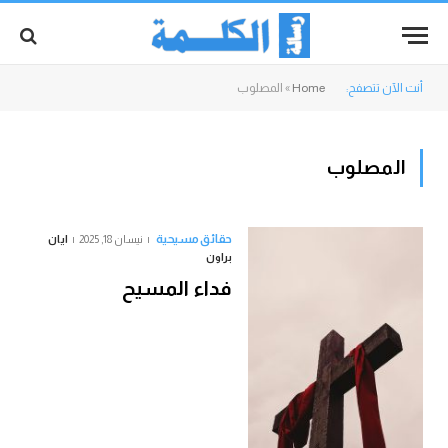
أنت الآن تتصفح:
Home
»
المصلوب
المصلوب
حقائق مسيحية
نيسان 18, 2025
ايان
براون
فداء المسيح