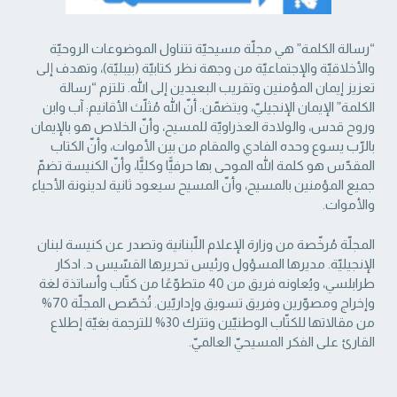
“رسالة الكلمة” هي مجلّة مسيحيّة تتناول الموضوعات الروحيّة
والأخلاقيّة والإجتماعيّة من ‏وجهة نظر كتابيّة (بيبليّة)، وتهدف إلى
تعزيز إيمان المؤمنين وتقريب البعيدين إلى الله. تلتزم “رسالة
‏الكلمة” الإيمان الإنجيليّ، ويتضمّن: أنّ الله مُثلّث الأقانيم: آب وابن
وروح قدس، والولادة العذراويّة ‏للمسيح، وأنّ الخلاص هو بالإيمان
بالرّب يسوع وحده الفادي والمقام من بين الأموات، وأنّ الكتاب
‏المقدّس هو كلمة الله الموحى بها حرفيًّا وكليًّا، وأنّ الكنيسة تضمّ
جميع المؤمنين بالمسيح، وأنّ المسيح ‏سيعود ثانية لدينونة الأحياء
والأموات. ‏
المجلّة مُرخّصة من وزارة الإعلام اللّبنانية وتصدر عن كنيسة لبنان
الإنجيليّة. مديرها المسؤول ‏ورئيس تحريرها القسّيس د. ادكار
طرابلسي، ويُعاونه فريق من 40 متطوّعًا من كتّاب وأساتذة لغة
‏وإخراج ومصوّرين وفريق تسويق وإداريّين. تُخصّص المجلّة 70%
من مقالاتها للكتّاب الوطنيّين ‏وتترك 30% للترجمة بغيّة إطلاع
القارئ على الفكر المسيحيّ العالميّ.‏