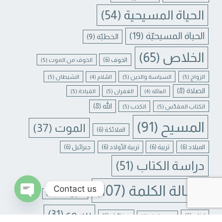
الحياة المسيحية
(54)
الحياة المسيحيّة
(19)
الخطيّة
(9)
الخلاص
(65)
الخوف
(6)
الخوف من الموت
(5)
الزواج
(5)
السياسة والدين
(5)
الشيطان
(5)
السّلام
(4)
الصلاة
(8)
الغفران
(5)
القيادة
(5)
العائلة
(4)
الله
(8)
الكتاب المقدّس
(5)
الكذب
(5)
المسيح
(91)
الموت
(37)
الملائكة
(6)
الميلاد
(6)
تربية
(6)
تربية الأولاد
(6)
جبرائيل
(6)
دراسة الكتاب
(51)
رسالة الكلمة
(107)
Contact us
غفران الخطايا
(4)
N CHATY
يسوع
(31)
لبنان
(6)
ميخائيل
(6)
معنى الحياة
(4)