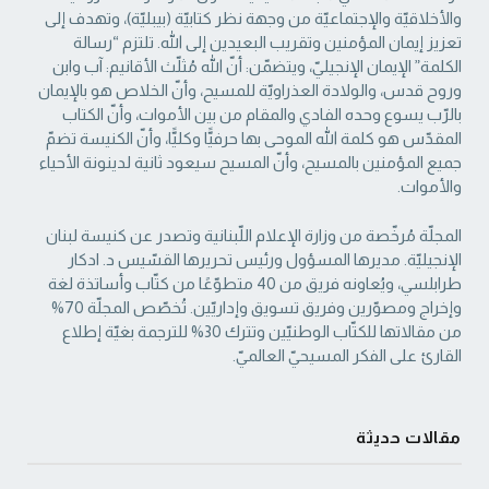
والأخلاقيّة والإجتماعيّة من ‏وجهة نظر كتابيّة (بيبليّة)، وتهدف إلى
تعزيز إيمان المؤمنين وتقريب البعيدين إلى الله. تلتزم “رسالة
‏الكلمة” الإيمان الإنجيليّ، ويتضمّن: أنّ الله مُثلّث الأقانيم: آب وابن
وروح قدس، والولادة العذراويّة ‏للمسيح، وأنّ الخلاص هو بالإيمان
بالرّب يسوع وحده الفادي والمقام من بين الأموات، وأنّ الكتاب
‏المقدّس هو كلمة الله الموحى بها حرفيًّا وكليًّا، وأنّ الكنيسة تضمّ
جميع المؤمنين بالمسيح، وأنّ المسيح ‏سيعود ثانية لدينونة الأحياء
والأموات. ‏
المجلّة مُرخّصة من وزارة الإعلام اللّبنانية وتصدر عن كنيسة لبنان
الإنجيليّة. مديرها المسؤول ‏ورئيس تحريرها القسّيس د. ادكار
طرابلسي، ويُعاونه فريق من 40 متطوّعًا من كتّاب وأساتذة لغة
‏وإخراج ومصوّرين وفريق تسويق وإداريّين. تُخصّص المجلّة 70%
من مقالاتها للكتّاب الوطنيّين ‏وتترك 30% للترجمة بغيّة إطلاع
القارئ على الفكر المسيحيّ العالميّ.‏
مقالات حديثة