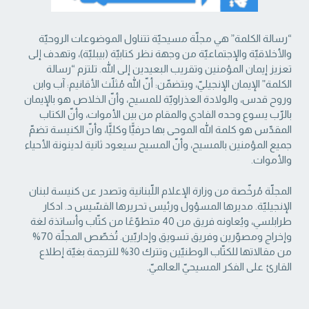
“رسالة الكلمة” هي مجلّة مسيحيّة تتناول الموضوعات الروحيّة
والأخلاقيّة والإجتماعيّة من ‏وجهة نظر كتابيّة (بيبليّة)، وتهدف إلى
تعزيز إيمان المؤمنين وتقريب البعيدين إلى الله. تلتزم “رسالة
‏الكلمة” الإيمان الإنجيليّ، ويتضمّن: أنّ الله مُثلّث الأقانيم: آب وابن
وروح قدس، والولادة العذراويّة ‏للمسيح، وأنّ الخلاص هو بالإيمان
بالرّب يسوع وحده الفادي والمقام من بين الأموات، وأنّ الكتاب
‏المقدّس هو كلمة الله الموحى بها حرفيًّا وكليًّا، وأنّ الكنيسة تضمّ
جميع المؤمنين بالمسيح، وأنّ المسيح ‏سيعود ثانية لدينونة الأحياء
والأموات. ‏
المجلّة مُرخّصة من وزارة الإعلام اللّبنانية وتصدر عن كنيسة لبنان
الإنجيليّة. مديرها المسؤول ‏ورئيس تحريرها القسّيس د. ادكار
طرابلسي، ويُعاونه فريق من 40 متطوّعًا من كتّاب وأساتذة لغة
‏وإخراج ومصوّرين وفريق تسويق وإداريّين. تُخصّص المجلّة 70%
من مقالاتها للكتّاب الوطنيّين ‏وتترك 30% للترجمة بغيّة إطلاع
القارئ على الفكر المسيحيّ العالميّ.‏