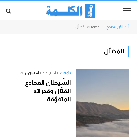
أنت الآن تتصفح:
Home
»
المُضلّل
المُضلّل
تأملات
آب 4, 2025
أنطوان يزبك
الشّيطان المخادع
القتّال وقدراته
المتفوّقة!