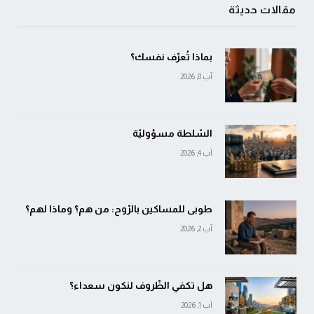
مقالات حديثة
بماذا تُعرّف نفسك؟
آب 8, 2026
السّلطة مسؤوليّة
آب 4, 2026
طوبى للمساكين بالرّوح: من هم؟ وماذا لهم؟
آب 2, 2026
هل تكفي الظّروف لنكون سعداء؟
آب 1, 2026