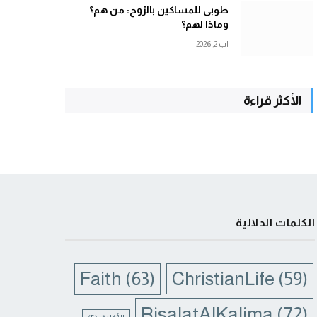
طوبى للمساكين بالرّوح: من هم؟
وماذا لهم؟
آب 2, 2026
الأكثر قراءة
الكلمات الدلالية
Faith
(63)
ChristianLife
(59)
RisalatAlKalima
(72)