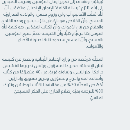
(بيبليّة)، وتهدف إلى تعزيز إيمان المؤمنين وتقريب البعيدين
إلى الله. تلتزم “رسالة ‏الكلمة” الإيمان الإنجيليّ، ويتضمّن: أنّ
الله مُثلّث الأقانيم: آب وابن وروح قدس، والولادة العذراويّة
‏للمسيح، وأنّ الخلاص هو بالإيمان بالرّب يسوع وحده الفادي
والمقام من بين الأموات، وأنّ الكتاب ‏المقدّس هو كلمة الله
الموحى بها حرفيًّا وكليًّا، وأنّ الكنيسة تضمّ جميع المؤمنين
بالمسيح، وأنّ المسيح ‏سيعود ثانية لدينونة الأحياء
والأموات. ‏
المجلّة مُرخّصة من وزارة الإعلام اللّبنانية وتصدر عن كنيسة
لبنان الإنجيليّة. مديرها المسؤول ‏ورئيس تحريرها القسّيس
د. ادكار طرابلسي، ويُعاونه فريق من 40 متطوّعًا من كتّاب
وأساتذة لغة ‏وإخراج ومصوّرين وفريق تسويق وإداريّين.
تُخصّص المجلّة 70% من مقالاتها للكتّاب الوطنيّين ‏وتترك
30% للترجمة بغيّة إطلاع القارئ على الفكر المسيحيّ
العالميّ.‏