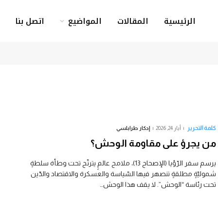
الرئيسية
المقالات
المواضيع
اتصل بنا
كلمة التحرير
أيار 24, 2026
إدكار طرابلسي
من يجرؤ على مقاومة الوحش؟
يرسم سفر الرّؤيا (الإصحاح 13)، ملامح عالمٍ يترنّح تحت وطأة سلطةٍ
شموليّةٍ مطلقةٍ تنصهر فيها السّياسة والعسكرة والاقتصاد والدّين
تحت رئاسة “الوحش”. لا يقف هذا الوحش…