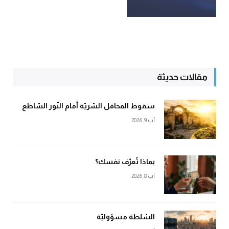
مقالات حديثة
سقوط المحافل السّريّة أمام النّور السّاطع
آب 9, 2026
بماذا تُعرّف نفسك؟
آب 8, 2026
السّلطة مسؤوليّة