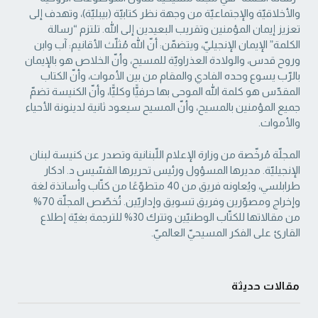
والأخلاقيّة والإجتماعيّة من ‏وجهة نظر كتابيّة (بيبليّة)، وتهدف إلى
تعزيز إيمان المؤمنين وتقريب البعيدين إلى الله. تلتزم “رسالة
‏الكلمة” الإيمان الإنجيليّ، ويتضمّن: أنّ الله مُثلّث الأقانيم: آب وابن
وروح قدس، والولادة العذراويّة ‏للمسيح، وأنّ الخلاص هو بالإيمان
بالرّب يسوع وحده الفادي والمقام من بين الأموات، وأنّ الكتاب
‏المقدّس هو كلمة الله الموحى بها حرفيًّا وكليًّا، وأنّ الكنيسة تضمّ
جميع المؤمنين بالمسيح، وأنّ المسيح ‏سيعود ثانية لدينونة الأحياء
والأموات. ‏
المجلّة مُرخّصة من وزارة الإعلام اللّبنانية وتصدر عن كنيسة لبنان
الإنجيليّة. مديرها المسؤول ‏ورئيس تحريرها القسّيس د. ادكار
طرابلسي، ويُعاونه فريق من 40 متطوّعًا من كتّاب وأساتذة لغة
‏وإخراج ومصوّرين وفريق تسويق وإداريّين. تُخصّص المجلّة 70%
من مقالاتها للكتّاب الوطنيّين ‏وتترك 30% للترجمة بغيّة إطلاع
القارئ على الفكر المسيحيّ العالميّ.‏
مقالات حديثة