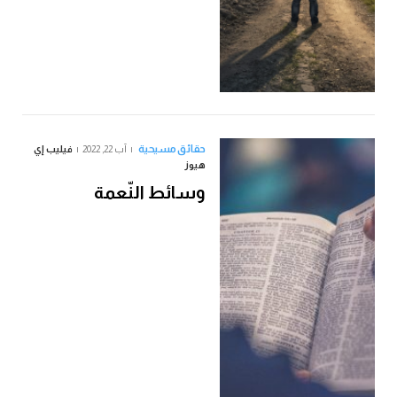
حقائق مسيحية
آب 22, 2022
فيليب إي
هيوز
وسائط النّعمة