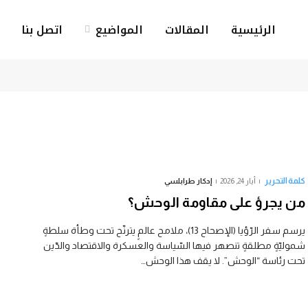
الرئيسية
المقالات
المواضيع
اتصل بنا
كلمة التحرير
أيار 24, 2026
إدكار طرابلسي
من يجرؤ على مقاومة الوحش؟
يرسم سفر الرّؤيا (الإصحاح 13)، ملامح عالمٍ يترنّح تحت وطأة سلطةٍ
شموليّةٍ مطلقةٍ تنصهر فيها السّياسة والعسكرة والاقتصاد والدّين
تحت رئاسة “الوحش”. لا يقف هذا الوحش…