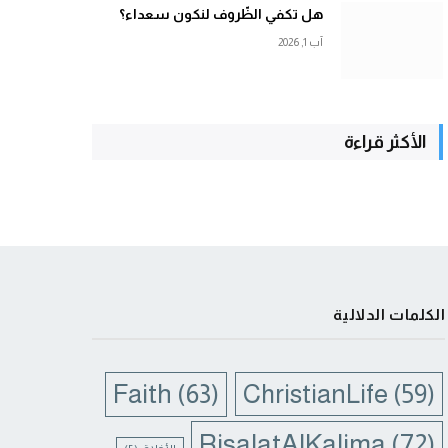
هل تكفي الظّروف لنكون سعداء؟
آب 1, 2026
الأكثر قراءة
الكلمات الدلالية
Faith
(63)
ChristianLife
(59)
RisalatAlKalima
(72)