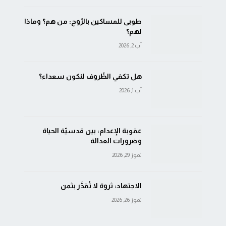
طوبى للمساكين بالرّوح: من هم؟ وماذا
لهم؟
آب 2, 2026
هل تكفي الظّروف لنكون سعداء؟
آب 1, 2026
عقوبة الإعدام: بين قدسيّة الحياة
وضرورات العدالة
تموز 29, 2026
الاجتهاد: ثروة لا تُقدَّر بثمن
تموز 26, 2026