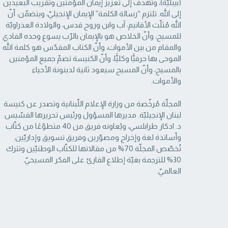
(بيبليّة)، وتهدف إلى تعزيز إيمان المؤمنين وتقريب البعيدين
إلى الله. تلتزم “رسالة ‏الكلمة” الإيمان الإنجيليّ، ويتضمّن: أنّ
الله مُثلّث الأقانيم: آب وابن وروح قدس، والولادة العذراويّة
‏للمسيح، وأنّ الخلاص هو بالإيمان بالرّب يسوع وحده الفادي
والمقام من بين الأموات، وأنّ الكتاب ‏المقدّس هو كلمة الله
الموحى بها حرفيًّا وكليًّا، وأنّ الكنيسة تضمّ جميع المؤمنين
بالمسيح، وأنّ المسيح ‏سيعود ثانية لدينونة الأحياء
والأموات. ‏
المجلّة مُرخّصة من وزارة الإعلام اللّبنانية وتصدر عن كنيسة
لبنان الإنجيليّة. مديرها المسؤول ‏ورئيس تحريرها القسّيس
د. ادكار طرابلسي، ويُعاونه فريق من 40 متطوّعًا من كتّاب
وأساتذة لغة ‏وإخراج ومصوّرين وفريق تسويق وإداريّين.
تُخصّص المجلّة 70% من مقالاتها للكتّاب الوطنيّين ‏وتترك
30% للترجمة بغيّة إطلاع القارئ على الفكر المسيحيّ
العالميّ.‏