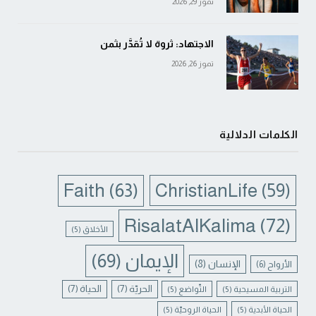
تموز 29, 2026
الاجتهاد: ثروة لا تُقدَّر بثمن
تموز 26, 2026
الكلمات الدلالية
Faith
(63)
ChristianLife
(59)
RisalatAlKalima
(72)
الأخلاق
(5)
الإيمان
(69)
الإنسان
(8)
الأرواح
(6)
الحريّة
(7)
الحياة
(7)
التربية المسيحية
(5)
التّواضع
(5)
الحياة الأبدية
(5)
الحياة الروحيّة
(5)