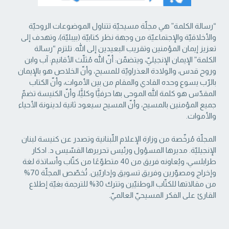
“رسالة الكلمة” هي مجلّة مسيحيّة تتناول الموضوعات الروحيّة
والأخلاقيّة والإجتماعيّة من ‏وجهة نظر كتابيّة (بيبليّة)، وتهدف إلى
تعزيز إيمان المؤمنين وتقريب البعيدين إلى الله. تلتزم “رسالة
‏الكلمة” الإيمان الإنجيليّ، ويتضمّن: أنّ الله مُثلّث الأقانيم: آب وابن
وروح قدس، والولادة العذراويّة ‏للمسيح، وأنّ الخلاص هو بالإيمان
بالرّب يسوع وحده الفادي والمقام من بين الأموات، وأنّ الكتاب
‏المقدّس هو كلمة الله الموحى بها حرفيًّا وكليًّا، وأنّ الكنيسة تضمّ
جميع المؤمنين بالمسيح، وأنّ المسيح ‏سيعود ثانية لدينونة الأحياء
والأموات. ‏
المجلّة مُرخّصة من وزارة الإعلام اللّبنانية وتصدر عن كنيسة لبنان
الإنجيليّة. مديرها المسؤول ‏ورئيس تحريرها القسّيس د. ادكار
طرابلسي، ويُعاونه فريق من 40 متطوّعًا من كتّاب وأساتذة لغة
‏وإخراج ومصوّرين وفريق تسويق وإداريّين. تُخصّص المجلّة 70%
من مقالاتها للكتّاب الوطنيّين ‏وتترك 30% للترجمة بغيّة إطلاع
القارئ على الفكر المسيحيّ العالميّ.‏