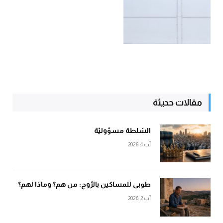
مقالات حديثة
السّلطة مسؤوليّة
آب 4, 2026
طوبى للمساكين بالرّوح: من هم؟ وماذا لهم؟
آب 2, 2026