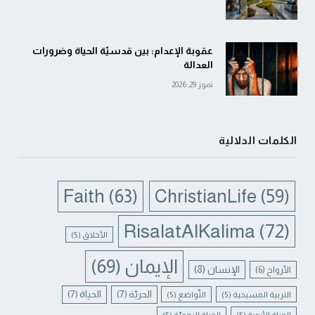
عقوبة الإعدام: بين قدسيّة الحياة وضرورات
العدالة
تموز 29, 2026
الكلمات الدلالية
Faith
(63)
ChristianLife
(59)
RisalatAlKalima
(72)
الأخلاق
(5)
الإيمان
(69)
الإنسان
(8)
الأرواح
(6)
الحريّة
(7)
الحياة
(7)
التربية المسيحية
(5)
التّواضع
(5)
الحياة الأبدية
(5)
الحياة الروحيّة
(5)