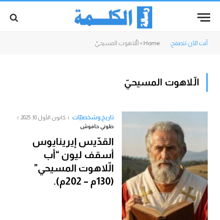
أنت الآن تتصفح:
Home
»
الّلاهوت المسيحيّ
الّلاهوت المسيحيّ
تاريخ وشخصيّات
كانون الأول 10, 2025
طوني حاموش
القدّيس إيرينايوس
أسقف ليون “أب
الّلاهوت المسيحي”
(130م – 202م).