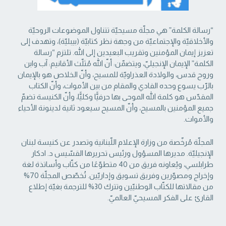
“رسالة الكلمة” هي مجلّة مسيحيّة تتناول الموضوعات الروحيّة
والأخلاقيّة والإجتماعيّة من ‏وجهة نظر كتابيّة (بيبليّة)، وتهدف إلى
تعزيز إيمان المؤمنين وتقريب البعيدين إلى الله. تلتزم “رسالة
‏الكلمة” الإيمان الإنجيليّ، ويتضمّن: أنّ الله مُثلّث الأقانيم: آب وابن
وروح قدس، والولادة العذراويّة ‏للمسيح، وأنّ الخلاص هو بالإيمان
بالرّب يسوع وحده الفادي والمقام من بين الأموات، وأنّ الكتاب
‏المقدّس هو كلمة الله الموحى بها حرفيًّا وكليًّا، وأنّ الكنيسة تضمّ
جميع المؤمنين بالمسيح، وأنّ المسيح ‏سيعود ثانية لدينونة الأحياء
والأموات. ‏
المجلّة مُرخّصة من وزارة الإعلام اللّبنانية وتصدر عن كنيسة لبنان
الإنجيليّة. مديرها المسؤول ‏ورئيس تحريرها القسّيس د. ادكار
طرابلسي، ويُعاونه فريق من 40 متطوّعًا من كتّاب وأساتذة لغة
‏وإخراج ومصوّرين وفريق تسويق وإداريّين. تُخصّص المجلّة 70%
من مقالاتها للكتّاب الوطنيّين ‏وتترك 30% للترجمة بغيّة إطلاع
القارئ على الفكر المسيحيّ العالميّ.‏