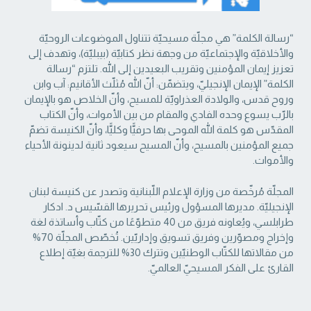
“رسالة الكلمة” هي مجلّة مسيحيّة تتناول الموضوعات الروحيّة
والأخلاقيّة والإجتماعيّة من ‏وجهة نظر كتابيّة (بيبليّة)، وتهدف إلى
تعزيز إيمان المؤمنين وتقريب البعيدين إلى الله. تلتزم “رسالة
‏الكلمة” الإيمان الإنجيليّ، ويتضمّن: أنّ الله مُثلّث الأقانيم: آب وابن
وروح قدس، والولادة العذراويّة ‏للمسيح، وأنّ الخلاص هو بالإيمان
بالرّب يسوع وحده الفادي والمقام من بين الأموات، وأنّ الكتاب
‏المقدّس هو كلمة الله الموحى بها حرفيًّا وكليًّا، وأنّ الكنيسة تضمّ
جميع المؤمنين بالمسيح، وأنّ المسيح ‏سيعود ثانية لدينونة الأحياء
والأموات. ‏
المجلّة مُرخّصة من وزارة الإعلام اللّبنانية وتصدر عن كنيسة لبنان
الإنجيليّة. مديرها المسؤول ‏ورئيس تحريرها القسّيس د. ادكار
طرابلسي، ويُعاونه فريق من 40 متطوّعًا من كتّاب وأساتذة لغة
‏وإخراج ومصوّرين وفريق تسويق وإداريّين. تُخصّص المجلّة 70%
من مقالاتها للكتّاب الوطنيّين ‏وتترك 30% للترجمة بغيّة إطلاع
القارئ على الفكر المسيحيّ العالميّ.‏