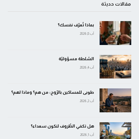
مقالات حديثة
بماذا تُعرّف نفسك؟
آب 8, 2026
السّلطة مسؤوليّة
آب 4, 2026
طوبى للمساكين بالرّوح: من هم؟ وماذا لهم؟
آب 2, 2026
هل تكفي الظّروف لنكون سعداء؟
آب 1, 2026