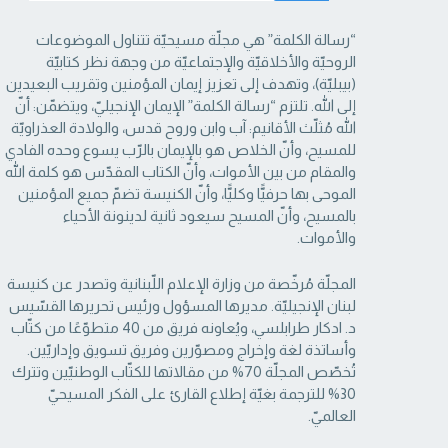
“رسالة الكلمة” هي مجلّة مسيحيّة تتناول الموضوعات
الروحيّة والأخلاقيّة والإجتماعيّة من ‏وجهة نظر كتابيّة
(بيبليّة)، وتهدف إلى تعزيز إيمان المؤمنين وتقريب البعيدين
إلى الله. تلتزم “رسالة ‏الكلمة” الإيمان الإنجيليّ، ويتضمّن: أنّ
الله مُثلّث الأقانيم: آب وابن وروح قدس، والولادة العذراويّة
‏للمسيح، وأنّ الخلاص هو بالإيمان بالرّب يسوع وحده الفادي
والمقام من بين الأموات، وأنّ الكتاب ‏المقدّس هو كلمة الله
الموحى بها حرفيًّا وكليًّا، وأنّ الكنيسة تضمّ جميع المؤمنين
بالمسيح، وأنّ المسيح ‏سيعود ثانية لدينونة الأحياء
والأموات. ‏
المجلّة مُرخّصة من وزارة الإعلام اللّبنانية وتصدر عن كنيسة
لبنان الإنجيليّة. مديرها المسؤول ‏ورئيس تحريرها القسّيس
د. ادكار طرابلسي، ويُعاونه فريق من 40 متطوّعًا من كتّاب
وأساتذة لغة ‏وإخراج ومصوّرين وفريق تسويق وإداريّين.
تُخصّص المجلّة 70% من مقالاتها للكتّاب الوطنيّين ‏وتترك
30% للترجمة بغيّة إطلاع القارئ على الفكر المسيحيّ
العالميّ.‏