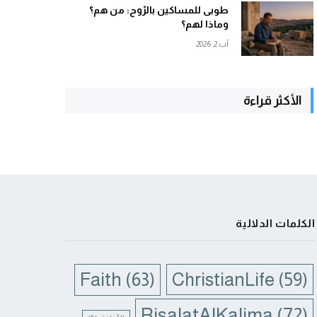
طوبى للمساكين بالرّوح: من هم؟
وماذا لهم؟
آب 2, 2026
الأكثر قراءة
الكلمات الدلالية
Faith
(63)
ChristianLife
(59)
RisalatAlKalima
(72)