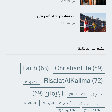
تموز 29, 2026
الاجتهاد: ثروة لا تُقدَّر بثمن
تموز 26, 2026
الكلمات الدلالية
Faith
(63)
ChristianLife
(59)
RisalatAlKalima
(72)
الأخلاق
(5)
الإيمان
(69)
الإنسان
(8)
الأرواح
(6)
الحريّة
(7)
الحياة
(7)
التربية المسيحية
(5)
التّواضع
(5)
الحياة الأبدية
(5)
الحياة الروحيّة
(5)