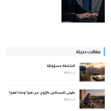
مقالات حديثة
السّلطة مسؤوليّة
آب 4, 2026
طوبى للمساكين بالرّوح: من هم؟ وماذا لهم؟
آب 2, 2026