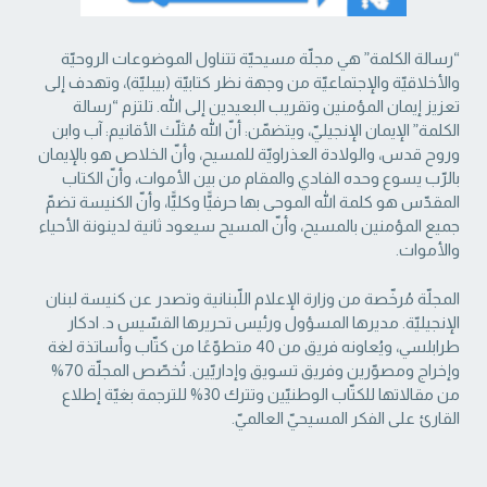
“رسالة الكلمة” هي مجلّة مسيحيّة تتناول الموضوعات الروحيّة
والأخلاقيّة والإجتماعيّة من ‏وجهة نظر كتابيّة (بيبليّة)، وتهدف إلى
تعزيز إيمان المؤمنين وتقريب البعيدين إلى الله. تلتزم “رسالة
‏الكلمة” الإيمان الإنجيليّ، ويتضمّن: أنّ الله مُثلّث الأقانيم: آب وابن
وروح قدس، والولادة العذراويّة ‏للمسيح، وأنّ الخلاص هو بالإيمان
بالرّب يسوع وحده الفادي والمقام من بين الأموات، وأنّ الكتاب
‏المقدّس هو كلمة الله الموحى بها حرفيًّا وكليًّا، وأنّ الكنيسة تضمّ
جميع المؤمنين بالمسيح، وأنّ المسيح ‏سيعود ثانية لدينونة الأحياء
والأموات. ‏
المجلّة مُرخّصة من وزارة الإعلام اللّبنانية وتصدر عن كنيسة لبنان
الإنجيليّة. مديرها المسؤول ‏ورئيس تحريرها القسّيس د. ادكار
طرابلسي، ويُعاونه فريق من 40 متطوّعًا من كتّاب وأساتذة لغة
‏وإخراج ومصوّرين وفريق تسويق وإداريّين. تُخصّص المجلّة 70%
من مقالاتها للكتّاب الوطنيّين ‏وتترك 30% للترجمة بغيّة إطلاع
القارئ على الفكر المسيحيّ العالميّ.‏