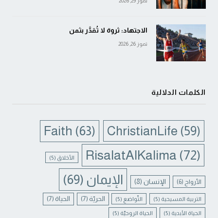
تموز 29, 2026
الاجتهاد: ثروة لا تُقدَّر بثمن
تموز 26, 2026
الكلمات الدلالية
Faith
(63)
ChristianLife
(59)
RisalatAlKalima
(72)
الأخلاق
(5)
الإيمان
(69)
الإنسان
(8)
الأرواح
(6)
الحريّة
(7)
الحياة
(7)
التربية المسيحية
(5)
التّواضع
(5)
الحياة الأبدية
(5)
الحياة الروحيّة
(5)