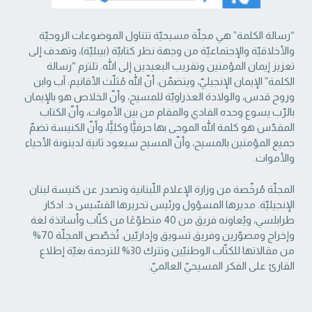
“رسالة الكلمة” هي مجلّة مسيحيّة تتناول الموضوعات الروحيّة
والأخلاقيّة والإجتماعيّة من ‏وجهة نظر كتابيّة (بيبليّة)، وتهدف إلى
تعزيز إيمان المؤمنين وتقريب البعيدين إلى الله. تلتزم “رسالة
‏الكلمة” الإيمان الإنجيليّ، ويتضمّن: أنّ الله مُثلّث الأقانيم: آب وابن
وروح قدس، والولادة العذراويّة ‏للمسيح، وأنّ الخلاص هو بالإيمان
بالرّب يسوع وحده الفادي والمقام من بين الأموات، وأنّ الكتاب
‏المقدّس هو كلمة الله الموحى بها حرفيًّا وكليًّا، وأنّ الكنيسة تضمّ
جميع المؤمنين بالمسيح، وأنّ المسيح ‏سيعود ثانية لدينونة الأحياء
والأموات. ‏
المجلّة مُرخّصة من وزارة الإعلام اللّبنانية وتصدر عن كنيسة لبنان
الإنجيليّة. مديرها المسؤول ‏ورئيس تحريرها القسّيس د. ادكار
طرابلسي، ويُعاونه فريق من 40 متطوّعًا من كتّاب وأساتذة لغة
‏وإخراج ومصوّرين وفريق تسويق وإداريّين. تُخصّص المجلّة 70%
من مقالاتها للكتّاب الوطنيّين ‏وتترك 30% للترجمة بغيّة إطلاع
القارئ على الفكر المسيحيّ العالميّ.‏