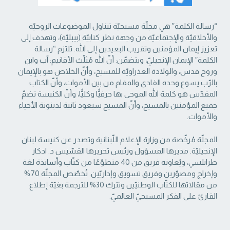
“رسالة الكلمة” هي مجلّة مسيحيّة تتناول الموضوعات الروحيّة
والأخلاقيّة والإجتماعيّة من ‏وجهة نظر كتابيّة (بيبليّة)، وتهدف إلى
تعزيز إيمان المؤمنين وتقريب البعيدين إلى الله. تلتزم “رسالة
‏الكلمة” الإيمان الإنجيليّ، ويتضمّن: أنّ الله مُثلّث الأقانيم: آب وابن
وروح قدس، والولادة العذراويّة ‏للمسيح، وأنّ الخلاص هو بالإيمان
بالرّب يسوع وحده الفادي والمقام من بين الأموات، وأنّ الكتاب
‏المقدّس هو كلمة الله الموحى بها حرفيًّا وكليًّا، وأنّ الكنيسة تضمّ
جميع المؤمنين بالمسيح، وأنّ المسيح ‏سيعود ثانية لدينونة الأحياء
والأموات. ‏
المجلّة مُرخّصة من وزارة الإعلام اللّبنانية وتصدر عن كنيسة لبنان
الإنجيليّة. مديرها المسؤول ‏ورئيس تحريرها القسّيس د. ادكار
طرابلسي، ويُعاونه فريق من 40 متطوّعًا من كتّاب وأساتذة لغة
‏وإخراج ومصوّرين وفريق تسويق وإداريّين. تُخصّص المجلّة 70%
من مقالاتها للكتّاب الوطنيّين ‏وتترك 30% للترجمة بغيّة إطلاع
القارئ على الفكر المسيحيّ العالميّ.‏