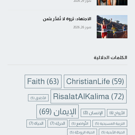
تموز 29, 2026
الاجتهاد: ثروة لا تُقدَّر بثمن
تموز 26, 2026
الكلمات الدلالية
Faith
(63)
ChristianLife
(59)
RisalatAlKalima
(72)
الأخلاق
(5)
الإيمان
(69)
الإنسان
(8)
الأرواح
(6)
الحريّة
(7)
الحياة
(7)
التربية المسيحية
(5)
التّواضع
(5)
الحياة الأبدية
(5)
الحياة الروحيّة
(5)