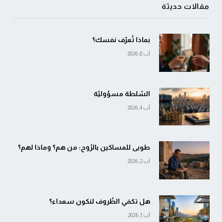
مقالات حديثة
بماذا تُعرّف نفسك؟
آب 8, 2026
السّلطة مسؤوليّة
آب 4, 2026
طوبى للمساكين بالرّوح: من هم؟ وماذا لهم؟
آب 2, 2026
هل تكفي الظّروف لنكون سعداء؟
آب 1, 2026