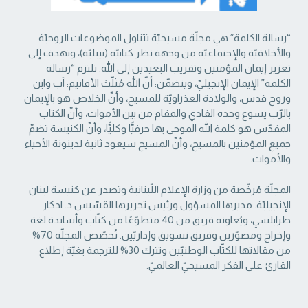
“رسالة الكلمة” هي مجلّة مسيحيّة تتناول الموضوعات الروحيّة
والأخلاقيّة والإجتماعيّة من ‏وجهة نظر كتابيّة (بيبليّة)، وتهدف إلى
تعزيز إيمان المؤمنين وتقريب البعيدين إلى الله. تلتزم “رسالة
‏الكلمة” الإيمان الإنجيليّ، ويتضمّن: أنّ الله مُثلّث الأقانيم: آب وابن
وروح قدس، والولادة العذراويّة ‏للمسيح، وأنّ الخلاص هو بالإيمان
بالرّب يسوع وحده الفادي والمقام من بين الأموات، وأنّ الكتاب
‏المقدّس هو كلمة الله الموحى بها حرفيًّا وكليًّا، وأنّ الكنيسة تضمّ
جميع المؤمنين بالمسيح، وأنّ المسيح ‏سيعود ثانية لدينونة الأحياء
والأموات. ‏
المجلّة مُرخّصة من وزارة الإعلام اللّبنانية وتصدر عن كنيسة لبنان
الإنجيليّة. مديرها المسؤول ‏ورئيس تحريرها القسّيس د. ادكار
طرابلسي، ويُعاونه فريق من 40 متطوّعًا من كتّاب وأساتذة لغة
‏وإخراج ومصوّرين وفريق تسويق وإداريّين. تُخصّص المجلّة 70%
من مقالاتها للكتّاب الوطنيّين ‏وتترك 30% للترجمة بغيّة إطلاع
القارئ على الفكر المسيحيّ العالميّ.‏