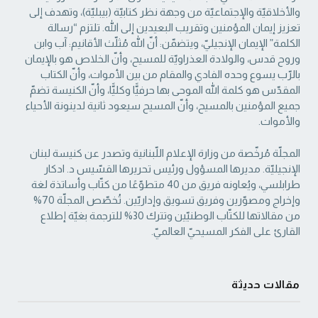
والأخلاقيّة والإجتماعيّة من ‏وجهة نظر كتابيّة (بيبليّة)، وتهدف إلى
تعزيز إيمان المؤمنين وتقريب البعيدين إلى الله. تلتزم “رسالة
‏الكلمة” الإيمان الإنجيليّ، ويتضمّن: أنّ الله مُثلّث الأقانيم: آب وابن
وروح قدس، والولادة العذراويّة ‏للمسيح، وأنّ الخلاص هو بالإيمان
بالرّب يسوع وحده الفادي والمقام من بين الأموات، وأنّ الكتاب
‏المقدّس هو كلمة الله الموحى بها حرفيًّا وكليًّا، وأنّ الكنيسة تضمّ
جميع المؤمنين بالمسيح، وأنّ المسيح ‏سيعود ثانية لدينونة الأحياء
والأموات. ‏
المجلّة مُرخّصة من وزارة الإعلام اللّبنانية وتصدر عن كنيسة لبنان
الإنجيليّة. مديرها المسؤول ‏ورئيس تحريرها القسّيس د. ادكار
طرابلسي، ويُعاونه فريق من 40 متطوّعًا من كتّاب وأساتذة لغة
‏وإخراج ومصوّرين وفريق تسويق وإداريّين. تُخصّص المجلّة 70%
من مقالاتها للكتّاب الوطنيّين ‏وتترك 30% للترجمة بغيّة إطلاع
القارئ على الفكر المسيحيّ العالميّ.‏
مقالات حديثة