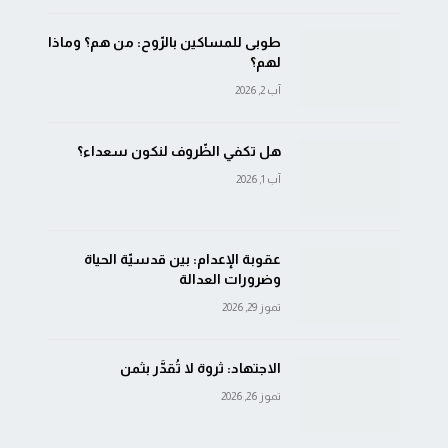
طوبى للمساكين بالرّوح: من هم؟ وماذا
لهم؟
آب 2, 2026
هل تكفي الظّروف لنكون سعداء؟
آب 1, 2026
عقوبة الإعدام: بين قدسيّة الحياة
وضرورات العدالة
تموز 29, 2026
الاجتهاد: ثروة لا تُقدَّر بثمن
تموز 26, 2026