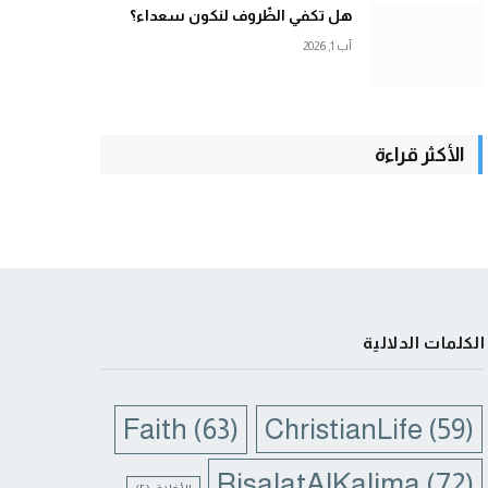
هل تكفي الظّروف لنكون سعداء؟
آب 1, 2026
الأكثر قراءة
الكلمات الدلالية
Faith
(63)
ChristianLife
(59)
RisalatAlKalima
(72)