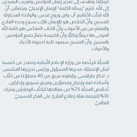
(بيبليّة)، وتهدف إلى تعزيز إيمان المؤمنين وتقريب البعيدين
إلى الله. تلتزم “رسالة ‏الكلمة” الإيمان الإنجيليّ، ويتضمّن: أنّ
الله مُثلّث الأقانيم: آب وابن وروح قدس، والولادة العذراويّة
‏للمسيح، وأنّ الخلاص هو بالإيمان بالرّب يسوع وحده الفادي
والمقام من بين الأموات، وأنّ الكتاب ‏المقدّس هو كلمة الله
الموحى بها حرفيًّا وكليًّا، وأنّ الكنيسة تضمّ جميع المؤمنين
بالمسيح، وأنّ المسيح ‏سيعود ثانية لدينونة الأحياء
والأموات. ‏
المجلّة مُرخّصة من وزارة الإعلام اللّبنانية وتصدر عن كنيسة
لبنان الإنجيليّة. مديرها المسؤول ‏ورئيس تحريرها القسّيس
د. ادكار طرابلسي، ويُعاونه فريق من 40 متطوّعًا من كتّاب
وأساتذة لغة ‏وإخراج ومصوّرين وفريق تسويق وإداريّين.
تُخصّص المجلّة 70% من مقالاتها للكتّاب الوطنيّين ‏وتترك
30% للترجمة بغيّة إطلاع القارئ على الفكر المسيحيّ
العالميّ.‏