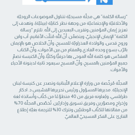
“رسالة الكلمة” هي مجلّة مسيحيّة تتناول الموضوعات الروحيّة
والأخلاقيّة والإجتماعيّة من ‏وجهة نظر كتابيّة (بيبليّة)، وتهدف إلى
تعزيز إيمان المؤمنين وتقريب البعيدين إلى الله. تلتزم “رسالة
‏الكلمة” الإيمان الإنجيليّ، ويتضمّن: أنّ الله مُثلّث الأقانيم: آب وابن
وروح قدس، والولادة العذراويّة ‏للمسيح، وأنّ الخلاص هو بالإيمان
بالرّب يسوع وحده الفادي والمقام من بين الأموات، وأنّ الكتاب
‏المقدّس هو كلمة الله الموحى بها حرفيًّا وكليًّا، وأنّ الكنيسة تضمّ
جميع المؤمنين بالمسيح، وأنّ المسيح ‏سيعود ثانية لدينونة الأحياء
والأموات. ‏
المجلّة مُرخّصة من وزارة الإعلام اللّبنانية وتصدر عن كنيسة لبنان
الإنجيليّة. مديرها المسؤول ‏ورئيس تحريرها القسّيس د. ادكار
طرابلسي، ويُعاونه فريق من 40 متطوّعًا من كتّاب وأساتذة لغة
‏وإخراج ومصوّرين وفريق تسويق وإداريّين. تُخصّص المجلّة 70%
من مقالاتها للكتّاب الوطنيّين ‏وتترك 30% للترجمة بغيّة إطلاع
القارئ على الفكر المسيحيّ العالميّ.‏