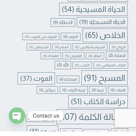
الحياة المسيحية
(54)
الحياة المسيحيّة
(19)
الخطيّة
(9)
الخلاص
(65)
الخوف
(6)
الخوف من الموت
(5)
الزواج
(5)
السياسة والدين
(5)
الشيطان
(5)
السّلام
(4)
الصلاة
(8)
الغفران
(5)
القيادة
(5)
العائلة
(4)
الله
(8)
الكتاب المقدّس
(5)
الكذب
(5)
المسيح
(91)
الموت
(37)
الملائكة
(6)
الميلاد
(6)
تربية
(6)
تربية الأولاد
(6)
جبرائيل
(6)
دراسة الكتاب
(51)
رسالة الكلمة
(107)
Contact us
غفران الخطايا
(4)
N CHATY
يسوع
(31)
لبنان
(6)
ميخائيل
(6)
معنى الحياة
(4)