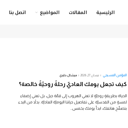
الرئيسية
المقالات
المواضيع
اتصل بنا
المؤمن المسيحي
نيسان 27, 2026
ميشال حاوي
كيف تجعل يومك العاديّ رحلةً روحيّةً خالصة؟
الحياة بطريقةٍ روحيّةٍ لا تعني الهروب إلى قمّة جبل، بل تعني إضفاء
لمسةٍ من القدسيّة على تفاصيل حياتنا اليوميّة العاديّة. بدلاً من البدء
بتصفّح هاتفك، ابدأ يومك بخمس…