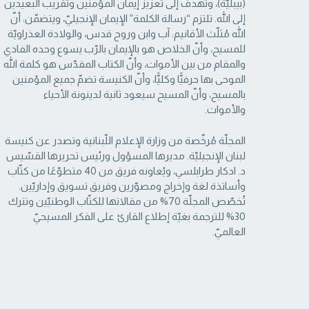
(بيبليّة)، وتهدف إلى تعزيز إيمان المؤمنين وتقريب البعيدين
إلى الله. تلتزم “رسالة ‏الكلمة” الإيمان الإنجيليّ، ويتضمّن: أنّ
الله مُثلّث الأقانيم: آب وابن وروح قدس، والولادة العذراويّة
‏للمسيح، وأنّ الخلاص هو بالإيمان بالرّب يسوع وحده الفادي
والمقام من بين الأموات، وأنّ الكتاب ‏المقدّس هو كلمة الله
الموحى بها حرفيًّا وكليًّا، وأنّ الكنيسة تضمّ جميع المؤمنين
بالمسيح، وأنّ المسيح ‏سيعود ثانية لدينونة الأحياء
والأموات. ‏
المجلّة مُرخّصة من وزارة الإعلام اللّبنانية وتصدر عن كنيسة
لبنان الإنجيليّة. مديرها المسؤول ‏ورئيس تحريرها القسّيس
د. ادكار طرابلسي، ويُعاونه فريق من 40 متطوّعًا من كتّاب
وأساتذة لغة ‏وإخراج ومصوّرين وفريق تسويق وإداريّين.
تُخصّص المجلّة 70% من مقالاتها للكتّاب الوطنيّين ‏وتترك
30% للترجمة بغيّة إطلاع القارئ على الفكر المسيحيّ
العالميّ.‏