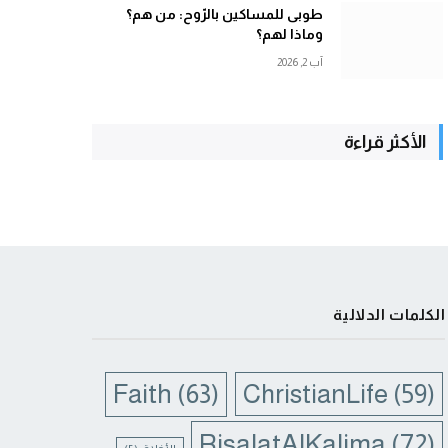
طوبى للمساكين بالرّوح: من هم؟
وماذا لهم؟
آب 2, 2026
الأكثر قراءة
الكلمات الدلالية
Faith
(63)
ChristianLife
(59)
RisalatAlKalima
(72)