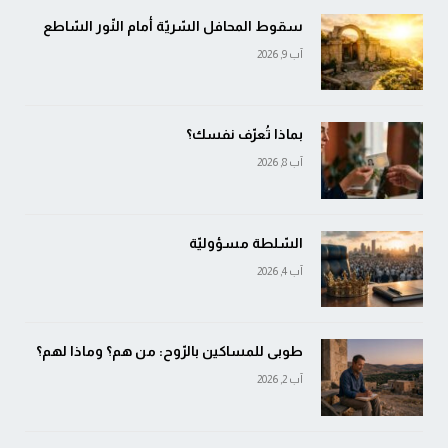
سقوط المحافل السّريّة أمام النّور السّاطع
آب 9, 2026
بماذا تُعرّف نفسك؟
آب 8, 2026
السّلطة مسؤوليّة
آب 4, 2026
طوبى للمساكين بالرّوح: من هم؟ وماذا لهم؟
آب 2, 2026