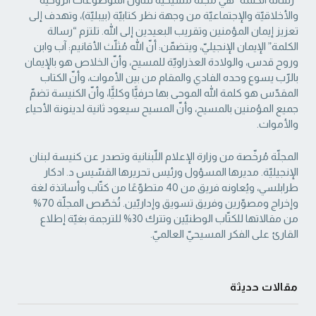
والأخلاقيّة والإجتماعيّة من ‏وجهة نظر كتابيّة (بيبليّة)، وتهدف إلى
تعزيز إيمان المؤمنين وتقريب البعيدين إلى الله. تلتزم “رسالة
‏الكلمة” الإيمان الإنجيليّ، ويتضمّن: أنّ الله مُثلّث الأقانيم: آب وابن
وروح قدس، والولادة العذراويّة ‏للمسيح، وأنّ الخلاص هو بالإيمان
بالرّب يسوع وحده الفادي والمقام من بين الأموات، وأنّ الكتاب
‏المقدّس هو كلمة الله الموحى بها حرفيًّا وكليًّا، وأنّ الكنيسة تضمّ
جميع المؤمنين بالمسيح، وأنّ المسيح ‏سيعود ثانية لدينونة الأحياء
والأموات. ‏
المجلّة مُرخّصة من وزارة الإعلام اللّبنانية وتصدر عن كنيسة لبنان
الإنجيليّة. مديرها المسؤول ‏ورئيس تحريرها القسّيس د. ادكار
طرابلسي، ويُعاونه فريق من 40 متطوّعًا من كتّاب وأساتذة لغة
‏وإخراج ومصوّرين وفريق تسويق وإداريّين. تُخصّص المجلّة 70%
من مقالاتها للكتّاب الوطنيّين ‏وتترك 30% للترجمة بغيّة إطلاع
القارئ على الفكر المسيحيّ العالميّ.‏
مقالات حديثة