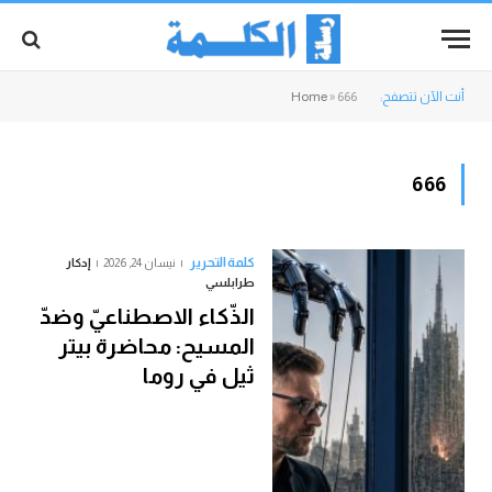
أنت الآن تتصفح:
666
»
Home
666
كلمة التحرير
نيسان 24, 2026
إدكار
طرابلسي
الذّكاء الاصطناعيّ وضدّ
المسيح: محاضرة بيتر
ثيل في روما