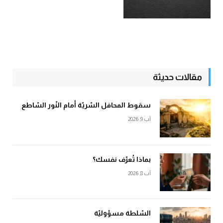
مقالات حديثة
سقوط المحافل السّريّة أمام النّور السّاطع
آب 9, 2026
بماذا تُعرّف نفسك؟
آب 8, 2026
السّلطة مسؤوليّة